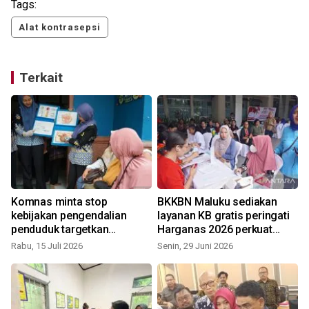
Tags:
Alat kontrasepsi
Terkait
Komnas minta stop
BKKBN Maluku sediakan
S
k
kebijakan pengendalian
layanan KB gratis peringati
penduduk targetkan
Harganas 2026 perkuat
perempuan
pembangunan keluarga
Rabu, 15 Juli 2026
Senin, 29 Juni 2026