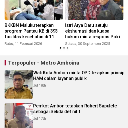
h
BKKBN Maluku terapkan
Istri Arya Daru setuju
K
program Pantau KB di 393
ekshumasi dan kuasa
fasilitas kesehatan di 11
hukum minta respons Polri
kabupaten dan kota
Rabu, 11 Februari 2026
Selasa, 30 September 2025
Terpopuler - Metro Amboina
Wali Kota Ambon minta OPD terapkan prinsip
HAM dalam layanan publik
Jul 18th
Pemkot Ambon tetapkan Robert Sapulete
sebagai Sekda definitif
Jul 17th