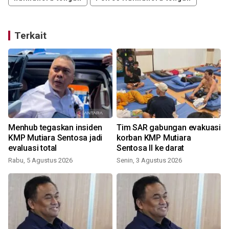
Terkait
Menhub tegaskan insiden
Tim SAR gabungan evakuasi
KMP Mutiara Sentosa jadi
korban KMP Mutiara
evaluasi total
Sentosa II ke darat
Rabu, 5 Agustus 2026
Senin, 3 Agustus 2026
J