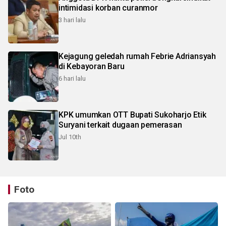
intimidasi korban curanmor
3 hari lalu
Kejagung geledah rumah Febrie Adriansyah
di Kebayoran Baru
6 hari lalu
KPK umumkan OTT Bupati Sukoharjo Etik
Suryani terkait dugaan pemerasan
Jul 10th
Foto