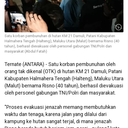
Satu korban pembunuhan di hutan KM 21 Damuli, Patani Kabupaten
Halmahera Tengah (Halteng), Maluku Utara (Malut) bernama Risno (40
tahun), berhasil dievakuasi oleh personel gabungan TNI/Polri dan
masyarakat (Abdul Fatah)
Ternate (ANTARA) - Satu korban pembunuhan oleh
orang tak dikenal (OTK) di hutan KM 21 Damuli, Patani
Kabupaten Halmahera Tengah (Halteng), Maluku Utara
(Malut) bernama Risno (40 tahun), berhasil dievakuasi
oleh personel gabungan TNI/Polri dan masyarakat.
"Proses evakuasi jenazah memang membutuhkan
waktu dan tenaga, karena jalan yang dilalui dari
kampung ke hutan sangat terjal, di mana jenazah