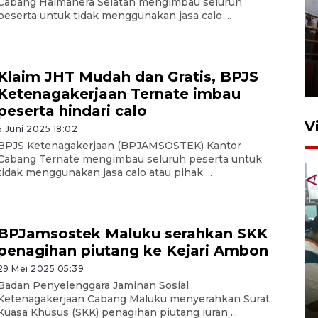
Cabang Halmahera Selatan mengimbau seluruh
peserta untuk tidak menggunakan jasa calo ...
Unjuk rasa protes penataan
Pasar Higienis
Klaim JHT Mudah dan Gratis, BPJS
5 Mei 2026 05:32
Ketenagakerjaan Ternate imbau
peserta hindari calo
V
5 Juni 2025 18:02
BPJS Ketenagakerjaan (BPJAMSOSTEK) Kantor
Cabang Ternate mengimbau seluruh peserta untuk
tidak menggunakan jasa calo atau pihak ...
BPJamsostek Maluku serahkan SKK
penagihan piutang ke Kejari Ambon
Ambon ajak semua pihak buka
29 Mei 2025 05:39
ruang pada anak di lembaga
Badan Penyelenggara Jaminan Sosial
pembinaan
Ketenagakerjaan Cabang Maluku menyerahkan Surat
23 Juli 2026 14:28
Kuasa Khusus (SKK) penagihan piutang iuran ...