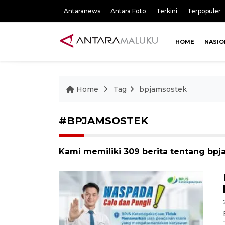
Antaranews
Antara Foto
Terkini
Terpopuler
HOME
NASIO
Home
Tag
bpjamsostek
#BPJAMSOSTEK
Kami memiliki 309 berita tentang bp