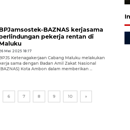
I
BPJamsostek-BAZNAS kerjasama
perlindungan pekerja rentan di
Maluku
26 Mei 2025 18:17
BPJS Ketenagakerjaan Cabang Maluku melakukan
kerja sama dengan Badan Amil Zakat Nasional
(BAZNAS) Kota Ambon dalam memberikan ...
6
7
8
9
10
»