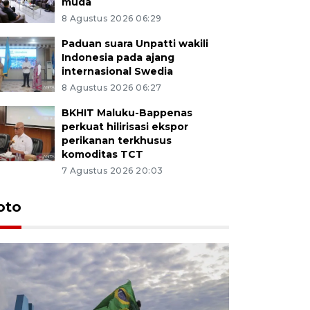
muda
8 Agustus 2026 06:29
Paduan suara Unpatti wakili
Indonesia pada ajang
internasional Swedia
8 Agustus 2026 06:27
BKHIT Maluku-Bappenas
perkuat hilirisasi ekspor
perikanan terkhusus
komoditas TCT
7 Agustus 2026 20:03
Euforia s
oto
Ternate
4 Juli 2026 11:1