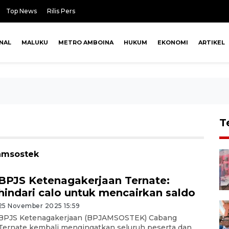
Top News
Rilis Pers
NAL
MALUKU
METRO AMBOINA
HUKUM
EKONOMI
ARTIKEL
T
jamsostek
BPJS Ketenagakerjaan Ternate:
hindari calo untuk mencairkan saldo
25 November 2025 15:59
BPJS Ketenagakerjaan (BPJAMSOSTEK) Cabang
Ternate kembali mengingatkan seluruh peserta dan