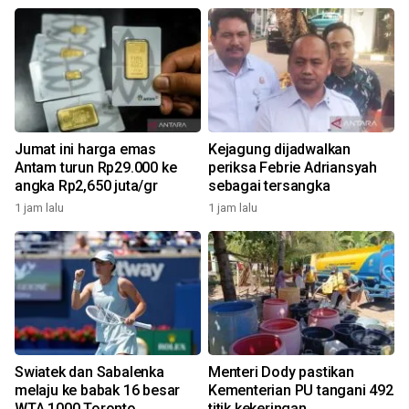
Jumat ini harga emas
Kejagung dijadwalkan
Antam turun Rp29.000 ke
periksa Febrie Adriansyah
angka Rp2,650 juta/gr
sebagai tersangka
1 jam lalu
1 jam lalu
Swiatek dan Sabalenka
Menteri Dody pastikan
melaju ke babak 16 besar
Kementerian PU tangani 492
WTA 1000 Toronto
titik kekeringan