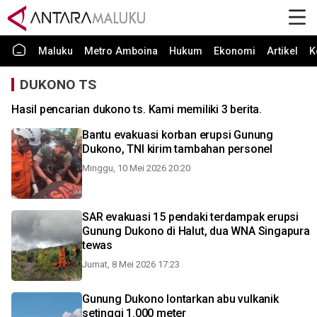
Maluku
Metro Amboina
Hukum
Ekonomi
Artikel
K
DUKONO TS
Hasil pencarian dukono ts. Kami memiliki 3 berita.
Bantu evakuasi korban erupsi Gunung
Dukono, TNI kirim tambahan personel
Minggu, 10 Mei 2026 20:20
SAR evakuasi 15 pendaki terdampak erupsi
Gunung Dukono di Halut, dua WNA Singapura
tewas
Jumat, 8 Mei 2026 17:23
Gunung Dukono lontarkan abu vulkanik
setinggi 1.000 meter