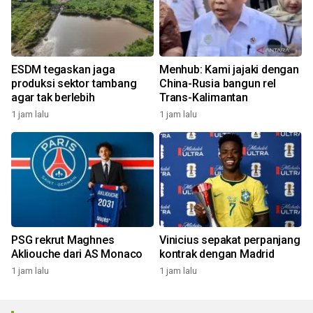
ESDM tegaskan jaga
Menhub: Kami jajaki dengan
produksi sektor tambang
China-Rusia bangun rel
agar tak berlebih
Trans-Kalimantan
1 jam lalu
1 jam lalu
PSG rekrut Maghnes
Vinicius sepakat perpanjang
Akliouche dari AS Monaco
kontrak dengan Madrid
1 jam lalu
1 jam lalu