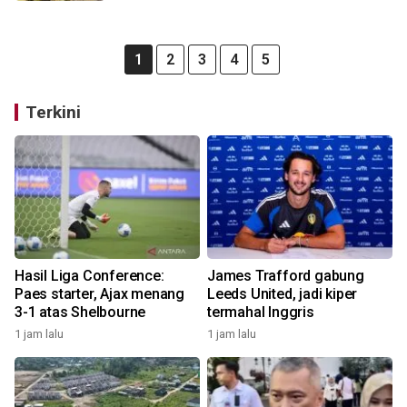
1
2
3
4
5
Terkini
Hasil Liga Conference:
James Trafford gabung
Paes starter, Ajax menang
Leeds United, jadi kiper
3-1 atas Shelbourne
termahal Inggris
1 jam lalu
1 jam lalu