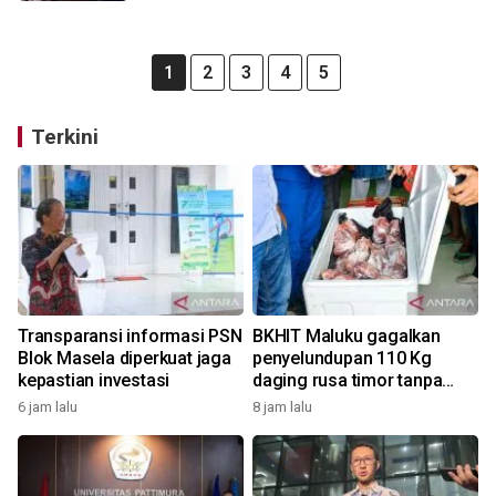
1
2
3
4
5
Terkini
Transparansi informasi PSN
BKHIT Maluku gagalkan
Blok Masela diperkuat jaga
penyelundupan 110 Kg
kepastian investasi
daging rusa timor tanpa
dokumen
6 jam lalu
8 jam lalu