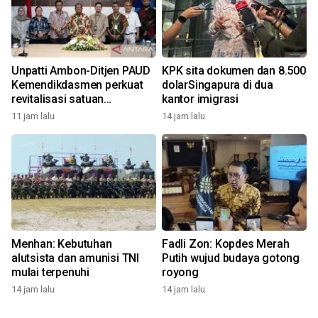
Unpatti Ambon-Ditjen PAUD
KPK sita dokumen dan 8.500
Kemendikdasmen perkuat
dolarSingapura di dua
revitalisasi satuan
kantor imigrasi
pendidikan
11 jam lalu
14 jam lalu
Menhan: Kebutuhan
Fadli Zon: Kopdes Merah
alutsista dan amunisi TNI
Putih wujud budaya gotong
mulai terpenuhi
royong
14 jam lalu
14 jam lalu