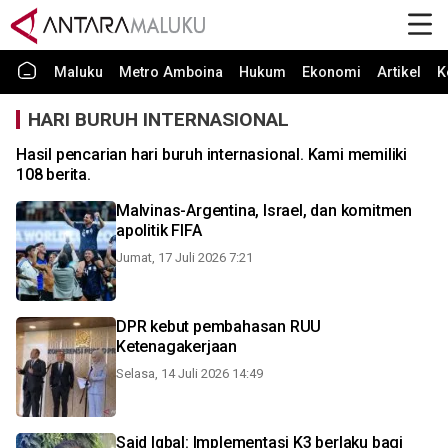
Maluku
Metro Amboina
Hukum
Ekonomi
Artikel
K
HARI BURUH INTERNASIONAL
Hasil pencarian hari buruh internasional. Kami memiliki
108 berita.
Malvinas-Argentina, Israel, dan komitmen
apolitik FIFA
Jumat, 17 Juli 2026 7:21
DPR kebut pembahasan RUU
Ketenagakerjaan
Selasa, 14 Juli 2026 14:49
Said Iqbal: Implementasi K3 berlaku bagi