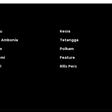
u
Kesra
 Ambonia
Tetangga
m
Polkam
omi
Feature
l
Rilis Pers