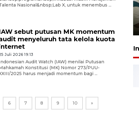
Ambon ajak semua pihak buka
Talenta Nasional&nbsp;Lab X, untuk menembus ...
ruang pada anak di lembaga
pembinaan
23 Juli 2026 14:28
IAW sebut putusan MK momentum
audit menyeluruh tata kelola kuota
internet
I
25 Juli 2026 19:13
Indonesian Audit Watch (IAW) menilai Putusan
Mahkamah Konstitusi (MK) Nomor 273/PUU-
XXIII/2025 harus menjadi momentum bagi ...
6
7
8
9
10
»