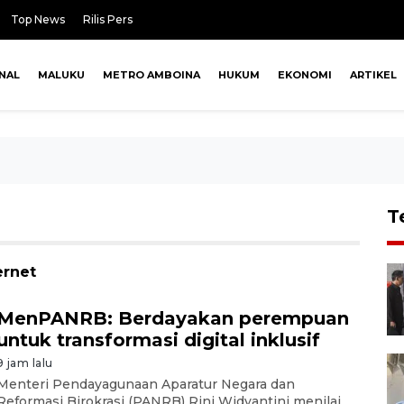
Top News
Rilis Pers
NAL
MALUKU
METRO AMBOINA
HUKUM
EKONOMI
ARTIKEL
T
ernet
MenPANRB: Berdayakan perempuan
untuk transformasi digital inklusif
9 jam lalu
Menteri Pendayagunaan Aparatur Negara dan
Reformasi Birokrasi (PANRB) Rini Widyantini menilai