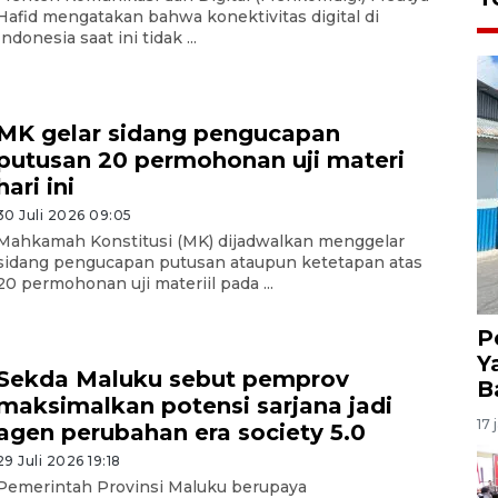
Hafid mengatakan bahwa konektivitas digital di
Indonesia saat ini tidak ...
MK gelar sidang pengucapan
putusan 20 permohonan uji materi
hari ini
30 Juli 2026 09:05
Mahkamah Konstitusi (MK) dijadwalkan menggelar
sidang pengucapan putusan ataupun ketetapan atas
20 permohonan uji materiil pada ...
P
Y
Sekda Maluku sebut pemprov
B
maksimalkan potensi sarjana jadi
17 
agen perubahan era society 5.0
29 Juli 2026 19:18
Pemerintah Provinsi Maluku berupaya