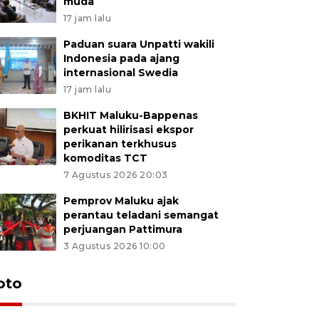
muda
17 jam lalu
Paduan suara Unpatti wakili
Indonesia pada ajang
internasional Swedia
17 jam lalu
BKHIT Maluku-Bappenas
perkuat hilirisasi ekspor
perikanan terkhusus
komoditas TCT
7 Agustus 2026 20:03
Pemprov Maluku ajak
perantau teladani semangat
perjuangan Pattimura
3 Agustus 2026 10:00
Euforia s
oto
Ternate
4 Juli 2026 11:1