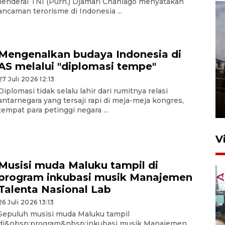
Jenderal TNI (Purn.) Djamari Chaniago menyatakan
ancaman terorisme di Indonesia ...
Mengenalkan budaya Indonesia di
AS melalui "diplomasi tempe"
Unjuk rasa protes penataan
27 Juli 2026 12:13
Pasar Higienis
Diplomasi tidak selalu lahir dari rumitnya relasi
antarnegara yang tersaji rapi di meja-meja kongres,
5 Mei 2026 05:32
tempat para petinggi negara ...
V
Musisi muda Maluku tampil di
program inkubasi musik Manajemen
Talenta Nasional Lab
26 Juli 2026 13:13
Sepuluh musisi muda Maluku tampil
di&nbsp;program&nbsp;inkubasi musik Manajemen