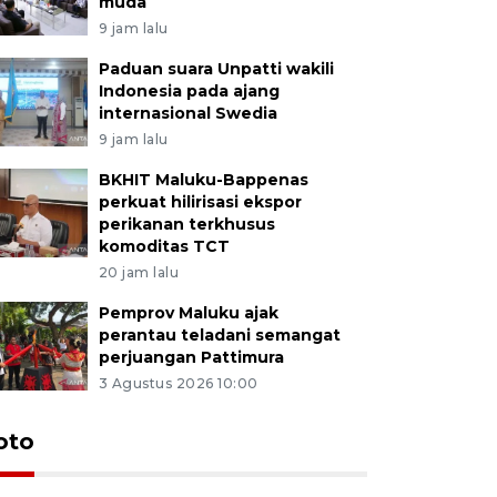
muda
9 jam lalu
Paduan suara Unpatti wakili
Indonesia pada ajang
internasional Swedia
9 jam lalu
BKHIT Maluku-Bappenas
perkuat hilirisasi ekspor
perikanan terkhusus
komoditas TCT
20 jam lalu
Pemprov Maluku ajak
perantau teladani semangat
perjuangan Pattimura
3 Agustus 2026 10:00
Euforia s
oto
Ternate
4 Juli 2026 11:1