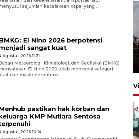
keamanan dan keselamatan transportasi laut
menyusul sejumlah kecelakaan kapal yang ...
BMKG: El Nino 2026 berpotensi
menjadi sangat kuat
Unjuk rasa protes penataan
Pasar Higienis
4 Agustus 2026 11:31
Badan Meteorologi, Klimatologi, dan Geofisika (BMKG)
5 Mei 2026 05:32
menyatakan El Nino 2026 telah mencapai kategori
kuat dan masih berpotensi ...
V
Menhub pastikan hak korban dan
keluarga KMP Mutiara Sentosa
terpenuhi
4 Agustus 2026 10:14