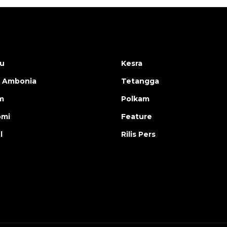
u
Kesra
 Ambonia
Tetangga
m
Polkam
omi
Feature
l
Rilis Pers