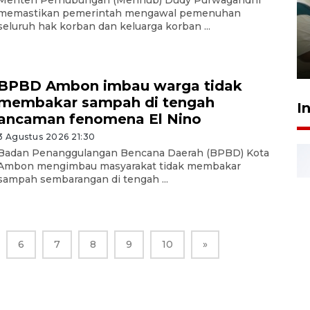
Menteri Perhubungan (Menhub) Dudy Purwagandhi
Ambon ajak semua pihak buka
memastikan pemerintah mengawal pemenuhan
ruang pada anak di lembaga
seluruh hak korban dan keluarga korban ...
pembinaan
23 Juli 2026 14:28
BPBD Ambon imbau warga tidak
membakar sampah di tengah
I
ancaman fenomena El Nino
3 Agustus 2026 21:30
Badan Penanggulangan Bencana Daerah (BPBD) Kota
Ambon mengimbau masyarakat tidak membakar
sampah sembarangan di tengah ...
6
7
8
9
10
»