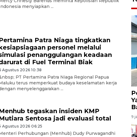
Mercy Chriesty Barends meminta Kepolisian Republik
Indonesia menyiapkan ...
Pertamina Patra Niaga tingkatkan
kesiapsiagaan personel melalui
simulasi penanggulangan keadaan
darurat di Fuel Terminal Biak
6 Agustus 2026 10:38
&nbsp; PT Pertamina Patra Niaga Regional Papua
Maluku terus memperkuat budaya keselamatan kerja
dengan menyelenggarakan ...
P
Y
B
Menhub tegaskan insiden KMP
9 j
Mutiara Sentosa jadi evaluasi total
5 Agustus 2026 06:25
Menteri Perhubungan (Menhub) Dudy Purwagandhi