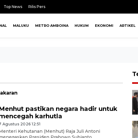
Top News
Rilis Pers
NAL
MALUKU
METRO AMBOINA
HUKUM
EKONOMI
ARTIKEL
T
bakaran
Menhut pastikan negara hadir untuk
mencegah karhutla
7 Agustus 2026 12:51
Menteri Kehutanan (Menhut) Raja Juli Antoni
menegaskan Presiden Prabowo Subianto