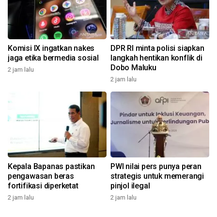
Komisi IX ingatkan nakes
DPR RI minta polisi siapkan
jaga etika bermedia sosial
langkah hentikan konflik di
Dobo Maluku
2 jam lalu
2 jam lalu
Kepala Bapanas pastikan
PWI nilai pers punya peran
pengawasan beras
strategis untuk memerangi
fortifikasi diperketat
pinjol ilegal
2 jam lalu
2 jam lalu