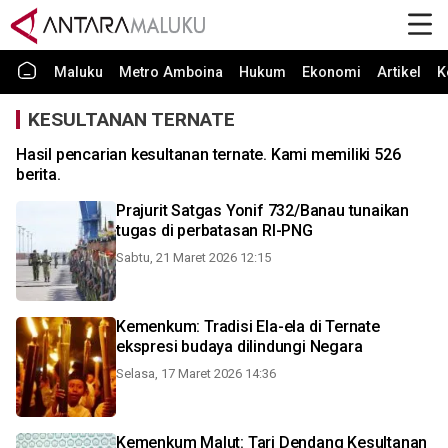
Maluku
Metro Amboina
Hukum
Ekonomi
Artikel
K
KESULTANAN TERNATE
Hasil pencarian kesultanan ternate. Kami memiliki 526
berita.
Prajurit Satgas Yonif 732/Banau tunaikan
tugas di perbatasan RI-PNG
Sabtu, 21 Maret 2026 12:15
Kemenkum: Tradisi Ela-ela di Ternate
ekspresi budaya dilindungi Negara
Selasa, 17 Maret 2026 14:36
Kemenkum Malut: Tari Dendang Kesultanan