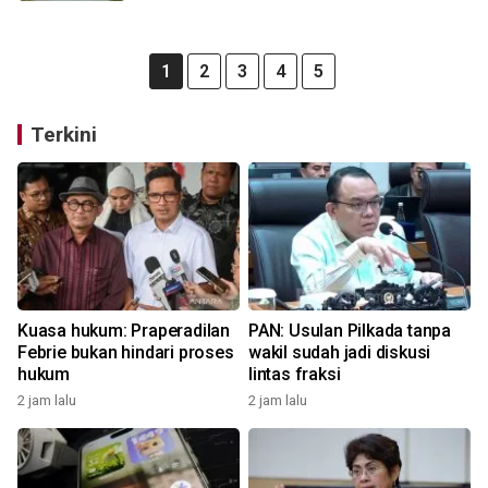
1
2
3
4
5
Terkini
Kuasa hukum: Praperadilan
PAN: Usulan Pilkada tanpa
Febrie bukan hindari proses
wakil sudah jadi diskusi
hukum
lintas fraksi
2 jam lalu
2 jam lalu