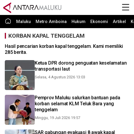
Maluku
Metro Amboina
Hukum
Ekonomi
Artikel
K
KORBAN KAPAL TENGGELAM
Hasil pencarian korban kapal tenggelam. Kami memiliki
285 berita.
Ketua DPR dorong penguatan keselamatan
transportasi laut
Selasa, 4 Agustus 2026 13:03
Pemprov Maluku salurkan bantuan pada
korban selamat KLM Teluk Bara yang
tenggelam
Minggu, 19 Juli 2026 19:57
SAR gabungan evakuasi 8 awak kapal