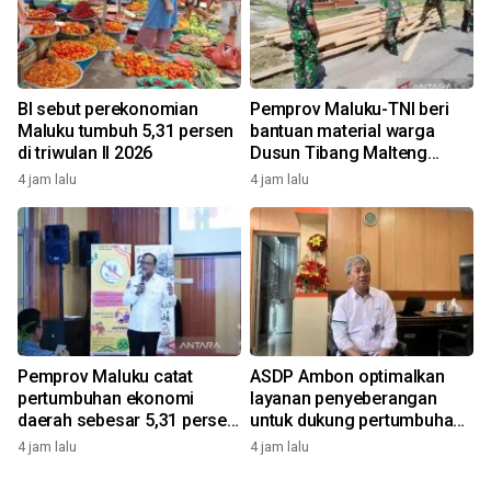
BI sebut perekonomian
Pemprov Maluku-TNI beri
Maluku tumbuh 5,31 persen
bantuan material warga
di triwulan II 2026
Dusun Tibang Malteng
percepat rehabilitasi
4 jam lalu
4 jam lalu
pemukiman
Pemprov Maluku catat
ASDP Ambon optimalkan
pertumbuhan ekonomi
layanan penyeberangan
daerah sebesar 5,31 persen
untuk dukung pertumbuhan
yoy triwulan II 2026
ekonomi dan pariwisata
4 jam lalu
4 jam lalu