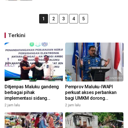
1
2
3
4
5
Terkini
Ditjenpas Maluku gandeng
Pemprov Maluku-IWAPI
berbagai pihak
perkuat akses perbankan
implementasi sidang
bagi UMKM dorong
elektronik dukung
pertumbuhan ekonomi
2 jam lalu
2 jam lalu
transformasi digital