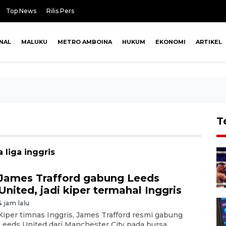
Top News
Rilis Pers
NAL
MALUKU
METRO AMBOINA
HUKUM
EKONOMI
ARTIKEL
T
 liga inggris
James Trafford gabung Leeds
United, jadi kiper termahal Inggris
4 jam lalu
Kiper timnas Inggris, James Trafford resmi gabung
Leeds United dari Manchester City pada bursa