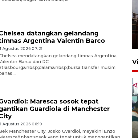
Unjuk rasa protes penataan
Pasar Higienis
Chelsea datangkan gelandang
timnas Argentina Valentin Barco
5 Mei 2026 05:32
3 Agustus 2026 07:21
Chelsea mendatangkan gelandang timnas Argentina,
V
Valentin Barco dari RC
Strasbourg&nbsp;dalam&nbsp;bursa transfer musim
panas ...
Gvardiol: Maresca sosok tepat
gantikan Guardiola di Manchester
City
Ambon ajak semua pihak buka
3 Agustus 2026 06:19
ruang pada anak di lembaga
Bek Manchester City, Josko Gvardiol, meyakini Enzo
pembinaan
Maresca&nbsp;sosok yang tepat untuk menggantikan