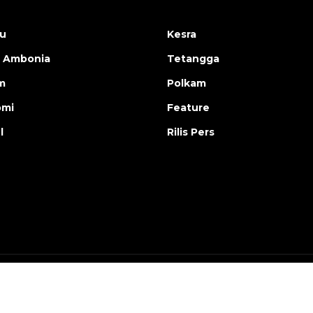
u
Kesra
 Ambonia
Tetangga
m
Polkam
omi
Feature
l
Rilis Pers