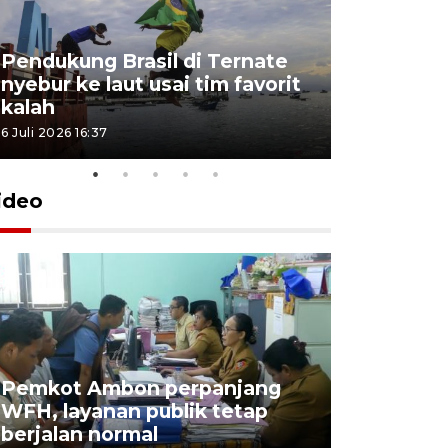
Pendukung Brasil di Ternate
nyebur ke laut usai tim favorit
kalah
6 Juli 2026 16:37
ideo
Pemkot Ambon perpanjang
WFH, layanan publik tetap
Pemkot 
berjalan normal
registrasi