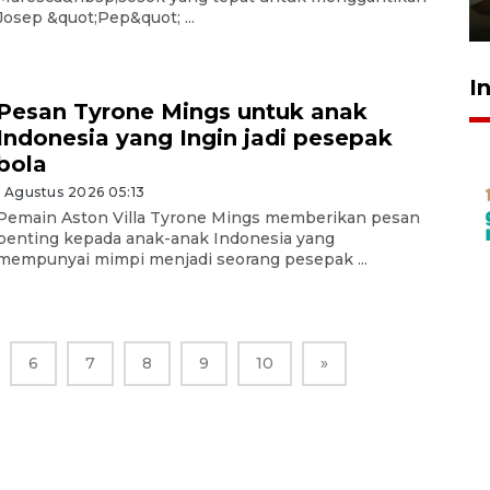
23 Juli 2026 14:28
Josep &quot;Pep&quot; ...
I
Pesan Tyrone Mings untuk anak
Indonesia yang Ingin jadi pesepak
bola
1 Agustus 2026 05:13
Pemain Aston Villa Tyrone Mings memberikan pesan
penting kepada anak-anak Indonesia yang
mempunyai mimpi menjadi seorang pesepak ...
6
7
8
9
10
»