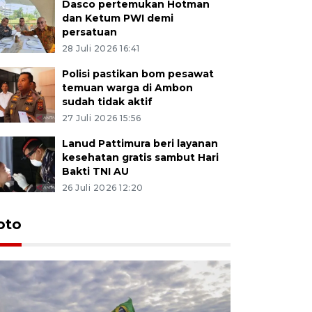
Dasco pertemukan Hotman
dan Ketum PWI demi
persatuan
28 Juli 2026 16:41
Polisi pastikan bom pesawat
temuan warga di Ambon
sudah tidak aktif
27 Juli 2026 15:56
Lanud Pattimura beri layanan
kesehatan gratis sambut Hari
Bakti TNI AU
26 Juli 2026 12:20
Euforia s
oto
Ternate
4 Juli 2026 11:1