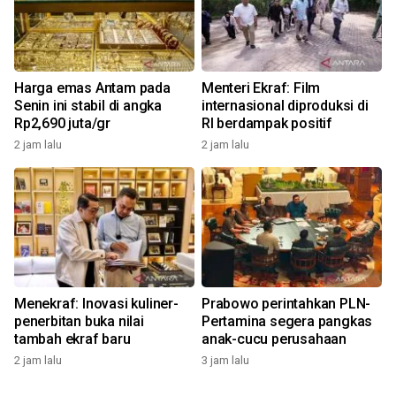
Harga emas Antam pada
Menteri Ekraf: Film
Senin ini stabil di angka
internasional diproduksi di
Rp2,690 juta/gr
RI berdampak positif
2 jam lalu
2 jam lalu
Menekraf: Inovasi kuliner-
Prabowo perintahkan PLN-
penerbitan buka nilai
Pertamina segera pangkas
tambah ekraf baru
anak-cucu perusahaan
2 jam lalu
3 jam lalu