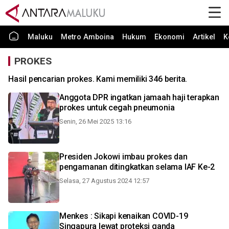
Maluku
Metro Amboina
Hukum
Ekonomi
Artikel
K
PROKES
Hasil pencarian prokes. Kami memiliki 346 berita.
Anggota DPR ingatkan jamaah haji terapkan
prokes untuk cegah pneumonia
Senin, 26 Mei 2025 13:16
Presiden Jokowi imbau prokes dan
pengamanan ditingkatkan selama IAF Ke-2
Selasa, 27 Agustus 2024 12:57
Menkes : Sikapi kenaikan COVID-19
Singapura lewat proteksi ganda