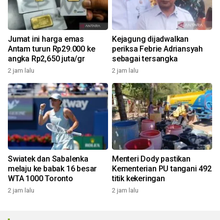
Jumat ini harga emas
Kejagung dijadwalkan
Antam turun Rp29.000 ke
periksa Febrie Adriansyah
angka Rp2,650 juta/gr
sebagai tersangka
2 jam lalu
2 jam lalu
Swiatek dan Sabalenka
Menteri Dody pastikan
melaju ke babak 16 besar
Kementerian PU tangani 492
WTA 1000 Toronto
titik kekeringan
2 jam lalu
2 jam lalu