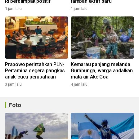
RI berdampak positif
tambah ekraf baru
1 jam lalu
1 jam lalu
Prabowo perintahkan PLN-
Kemarau panjang melanda
Pertamina segera pangkas
Gurabunga, warga andalkan
anak-cucu perusahaan
mata air Ake Goa
3 jam lalu
4 jam lalu
Foto