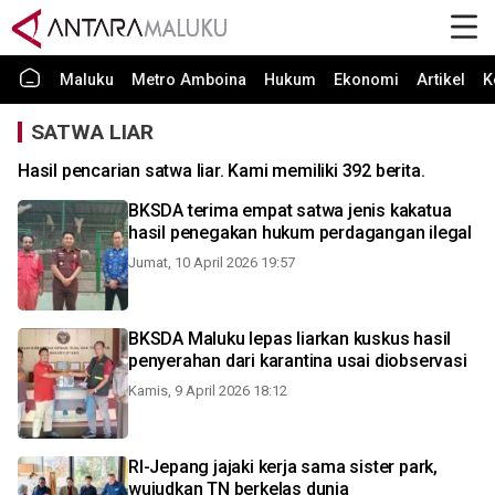
Maluku
Metro Amboina
Hukum
Ekonomi
Artikel
K
SATWA LIAR
Hasil pencarian satwa liar. Kami memiliki 392 berita.
BKSDA terima empat satwa jenis kakatua
hasil penegakan hukum perdagangan ilegal
Jumat, 10 April 2026 19:57
BKSDA Maluku lepas liarkan kuskus hasil
penyerahan dari karantina usai diobservasi
Kamis, 9 April 2026 18:12
RI-Jepang jajaki kerja sama sister park,
wujudkan TN berkelas dunia