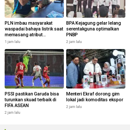
PLN imbau masyarakat
BPA Kejagung gelar lelang
waspadai bahaya listrik saat
serentakguna optimalkan
memasang atribut
PNBP
kemerdekaan
1 jam lalu
2 jam lalu
PSSI pastikan Garuda bisa
Menteri Ekraf dorong gim
turunkan skuad terbaik di
lokal jadi komoditas ekspor
FIFA ASEAN
2 jam lalu
2 jam lalu