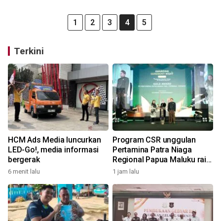
1
2
3
4
5
Terkini
HCM Ads Media luncurkan
Program CSR unggulan
LED-Go!, media informasi
Pertamina Patra Niaga
bergerak
Regional Papua Maluku raih
5 penghargaan ISRA 2026
6 menit lalu
1 jam lalu