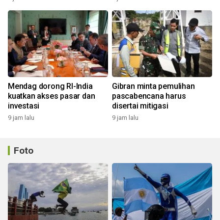
Mendag dorong RI-India
Gibran minta pemulihan
kuatkan akses pasar dan
pascabencana harus
investasi
disertai mitigasi
9 jam lalu
9 jam lalu
Foto