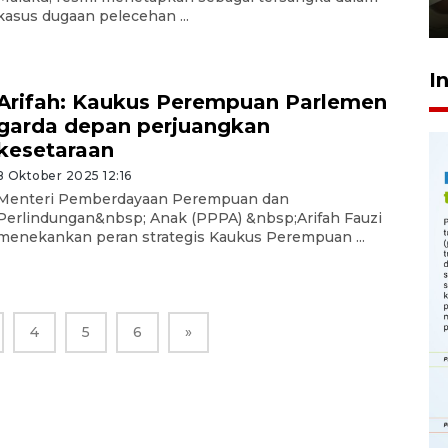
23 Juli 2026 14:28
kasus dugaan pelecehan ...
I
Arifah: Kaukus Perempuan Parlemen
garda depan perjuangkan
kesetaraan
8 Oktober 2025 12:16
Menteri Pemberdayaan Perempuan dan
Perlindungan&nbsp; Anak (PPPA) &nbsp;Arifah Fauzi
menekankan peran strategis Kaukus Perempuan ...
4
5
6
»