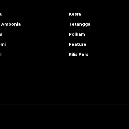
u
Kesra
 Ambonia
Tetangga
m
Polkam
omi
Feature
l
Rilis Pers