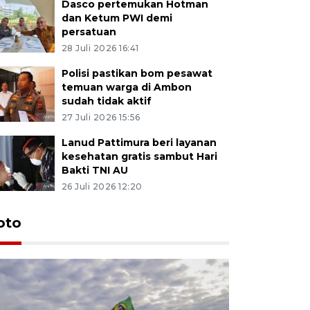
Dasco pertemukan Hotman
dan Ketum PWI demi
persatuan
28 Juli 2026 16:41
Polisi pastikan bom pesawat
temuan warga di Ambon
sudah tidak aktif
27 Juli 2026 15:56
Lanud Pattimura beri layanan
kesehatan gratis sambut Hari
Bakti TNI AU
26 Juli 2026 12:20
Euforia s
oto
Ternate
4 Juli 2026 11:1