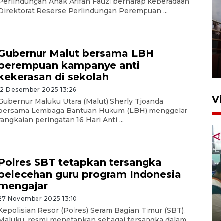
Perlindungan Anak Arifah Fauzi berharap keberadaan
Direktorat Reserse Perlindungan Perempuan ...
Unjuk rasa protes penataan
Pasar Higienis
Gubernur Malut bersama LBH
perempuan kampanye anti
5 Mei 2026 05:32
kekerasan di sekolah
12 Desember 2025 13:26
V
Gubernur Maluku Utara (Malut) Sherly Tjoanda
bersama Lembaga Bantuan Hukum (LBH) menggelar
rangkaian peringatan 16 Hari Anti ...
Polres SBT tetapkan tersangka
pelecehan guru program Indonesia
mengajar
Ambon ajak semua pihak buka
27 November 2025 13:10
ruang pada anak di lembaga
Kepolisian Resor (Polres) Seram Bagian Timur (SBT),
pembinaan
Maluku, resmi menetapkan sebagai tersangka dalam