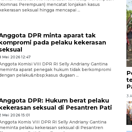
(Komnas Perempuan) mencatat lonjakan kasus
kekerasan seksual hingga mencapai ...
Anggota DPR minta aparat tak
kompromi pada pelaku kekerasan
seksual
8 Mei 2026 12:47
Anggota Komisi VIII DPR RI Selly Andriany Gantina
meminta aparat penegak hukum tidak berkompromi
P
dengan pelaku&nbsp;kasus dugaan ...
t
P
3 
Anggota DPR: Hukum berat pelaku
kekerasan seksual di Pesantren Pati
2 Mei 2026 15:01
Anggota Komis VIII DPR RI Selly Andriany Gantina
meminta pelaku kekerasan seksual di Pesantren