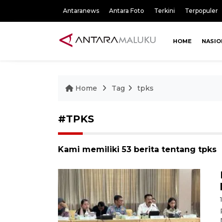
Antaranews
Antara Foto
Terkini
Terpopuler
HOME
NASIO
Home
Tag
tpks
#TPKS
Kami memiliki 53 berita tentang tpks