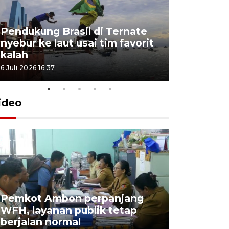
Pendukung Brasil di Ternate
nyebur ke laut usai tim favorit
kalah
6 Juli 2026 16:37
ideo
Pemkot Ambon perpanjang
WFH, layanan publik tetap
Pemkot 
berjalan normal
registrasi