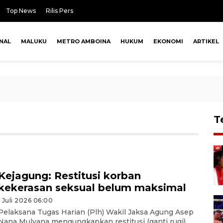
Top News
Rilis Pers
NAL
MALUKU
METRO AMBOINA
HUKUM
EKONOMI
ARTIKEL
T
Kejagung: Restitusi korban
kekerasan seksual belum maksimal
1 Juli 2026 06:00
Pelaksana Tugas Harian (Plh) Wakil Jaksa Agung Asep
Nana Mulyana mengungkapkan restitusi (ganti rugi)