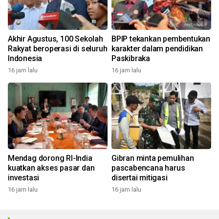
Akhir Agustus, 100 Sekolah
BPIP tekankan pembentukan
Rakyat beroperasi di seluruh
karakter dalam pendidikan
Indonesia
Paskibraka
16 jam lalu
16 jam lalu
Mendag dorong RI-India
Gibran minta pemulihan
kuatkan akses pasar dan
pascabencana harus
investasi
disertai mitigasi
16 jam lalu
16 jam lalu