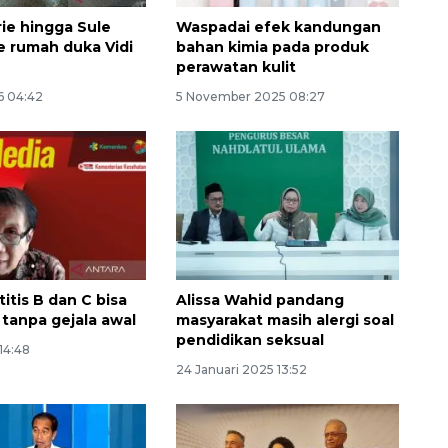
rie hingga Sule
Waspadai efek kandungan
e rumah duka Vidi
bahan kimia pada produk
perawatan kulit
6 04:42
5 November 2025 08:27
titis B dan C bisa
Alissa Wahid pandang
 tanpa gejala awal
masyarakat masih alergi soal
pendidikan seksual
 14:48
24 Januari 2025 13:52