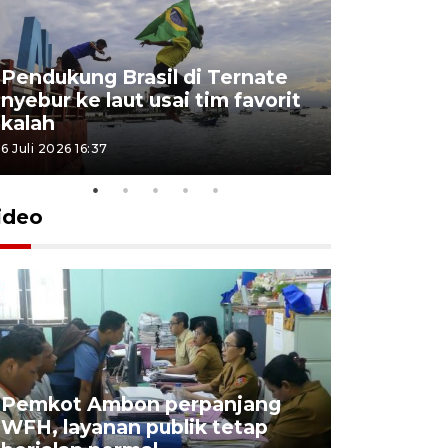
Pendukung Brasil di Ternate
nyebur ke laut usai tim favorit
kalah
6 Juli 2026 16:37
ideo
Pemkot Ambon perpanjang
WFH, layanan publik tetap
Pemkot 