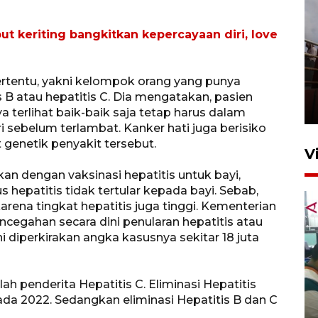
 keriting bangkitkan kepercayaan diri, love
Unjuk rasa protes penataan
ertentu, yakni kelompok orang yang punya
Pasar Higienis
is B atau hepatitis C. Dia mengatakan, pasien
5 Mei 2026 05:32
a terlihat baik-baik saja tetap harus dalam
 sebelum terlambat. Kanker hati juga berisiko
 genetik penyakit tersebut.
V
an dengan vaksinasi hepatitis untuk bayi,
s hepatitis tidak tertular kepada bayi. Sebab,
arena tingkat hepatitis juga tinggi. Kementerian
cegahan secara dini penularan hepatitis atau
ni diperkirakan angka kasusnya sekitar 18 juta
ah penderita Hepatitis C. Eliminasi Hepatitis
Ambon ajak semua pihak buka
ada 2022. Sedangkan eliminasi Hepatitis B dan C
ruang pada anak di lembaga