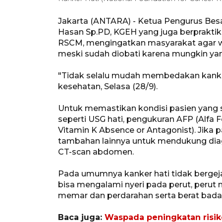
Jakarta (ANTARA) - Ketua Pengurus Besar
Hasan Sp.PD, KGEH yang juga berprakti
RSCM, mengingatkan masyarakat agar w
meski sudah diobati karena mungkin yang
"Tidak selalu mudah membedakan kanker
kesehatan, Selasa (28/9).
Untuk memastikan kondisi pasien yang s
seperti USG hati, pengukuran AFP (Alfa F
Vitamin K Absence or Antagonist). Jika 
tambahan lainnya untuk mendukung diag
CT-scan abdomen.
Pada umumnya kanker hati tidak bergeja
bisa mengalami nyeri pada perut, peru
memar dan perdarahan serta berat badan 
Baca juga:
Waspada peningkatan risik