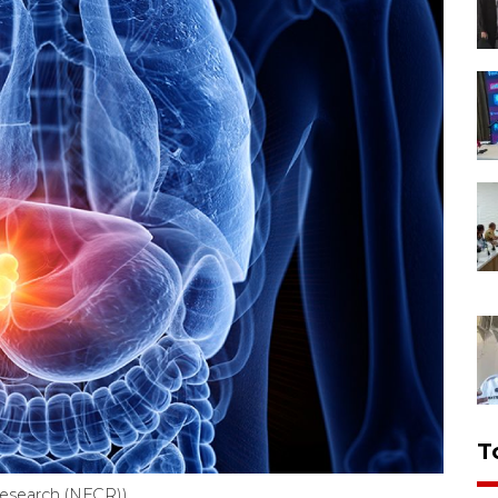
T
Research (NFCR))