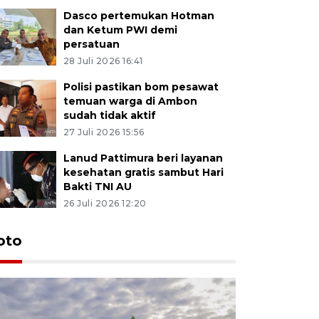
Dasco pertemukan Hotman
dan Ketum PWI demi
persatuan
28 Juli 2026 16:41
Polisi pastikan bom pesawat
temuan warga di Ambon
sudah tidak aktif
27 Juli 2026 15:56
Lanud Pattimura beri layanan
kesehatan gratis sambut Hari
Bakti TNI AU
26 Juli 2026 12:20
Euforia s
oto
Ternate
4 Juli 2026 11:1