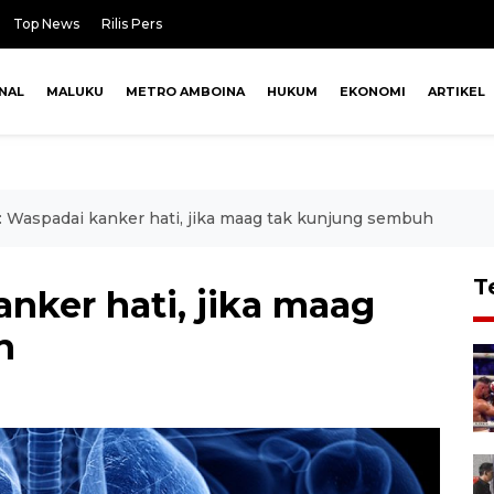
Top News
Rilis Pers
NAL
MALUKU
METRO AMBOINA
HUKUM
EKONOMI
ARTIKEL
: Waspadai kanker hati, jika maag tak kunjung sembuh
T
nker hati, jika maag
h