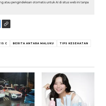
g atau pengindeksan otomatis untuk AI di situs web ini tanpa
IS C
BERITA ANTARA MALUKU
TIPS KESEHATAN
Ekonomi triwulan II-2026
tumbuh 5,29 persen
2026-08-06 18:45:00