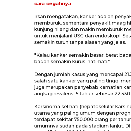
cara cegahnya
Irsan mengatakan, kanker adalah penyak
memburuk, sementara penyakit maag hilan
kunjung hilang dan makin memburuk mesk
untuk menjalani USG dan endoskopi. Ses
semakin turun tanpa alasan yang jelas.
"Kalau kanker semakin besar, berat bad
badan semakin kurus, hati-hati."
Dengan jumlah kasus yang mencapai 21.3
salah satu kanker yang paling tinggi me
juga merupakan penyebab kematian kare
angka prevalensi 5 tahun sebesar 22.530
Karsinoma sel hati (hepatoselular karsi
utama yang paling umum dengan prognosi
terdapat sekitar 750.000 orang per tahu
umumnya sudah pada stadium lanjut. Di In