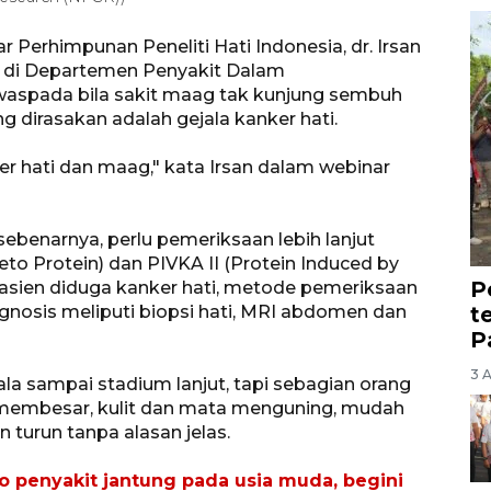
 Perhimpunan Peneliti Hati Indonesia, dr. Irsan
k di Departemen Penyakit Dalam
aspada bila sakit maag tak kunjung sembuh
 dirasakan adalah gejala kanker hati.
 hati dan maag," kata Irsan dalam webinar
ebenarnya, perlu pemeriksaan lebih lanjut
eto Protein) dan PIVKA II (Protein Induced by
P
pasien diduga kanker hati, metode pemeriksaan
t
nosis meliputi biopsi hati, MRI abdomen dan
P
3 
la sampai stadium lanjut, tapi sebagian orang
t membesar, kulit dan mata menguning, mudah
turun tanpa alasan jelas.
o penyakit jantung pada usia muda, begini