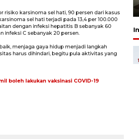
pembinaan
23 Juli 2026 14:28
r risiko karsinoma sel hati, 90 persen dari kasus
 karsinoma sel hati terjadi pada 13,4 per 100.000
itan dengan infeksi hepatitis B sebanyak 60
I
n infeksi C sebanyak 20 persen.
a baik, menjaga gaya hidup menjadi langkah
as harus dihindari, begitu pula aktivitas yang
mil boleh lakukan vaksinasi COVID-19