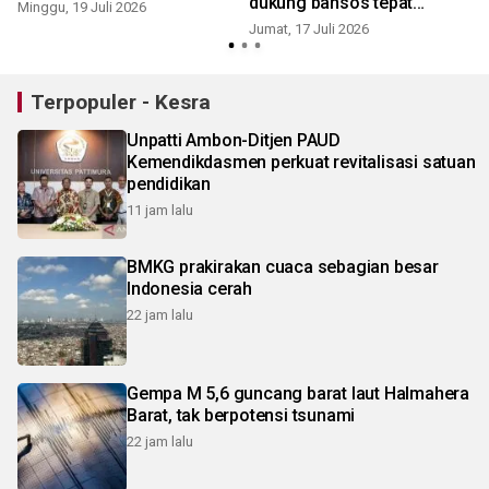
dukung bansos tepat
Minggu, 19 Juli 2026
sasaran
Jumat, 17 Juli 2026
J
Terpopuler - Kesra
Unpatti Ambon-Ditjen PAUD
Kemendikdasmen perkuat revitalisasi satuan
pendidikan
11 jam lalu
BMKG prakirakan cuaca sebagian besar
Indonesia cerah
22 jam lalu
Gempa M 5,6 guncang barat laut Halmahera
Barat, tak berpotensi tsunami
22 jam lalu