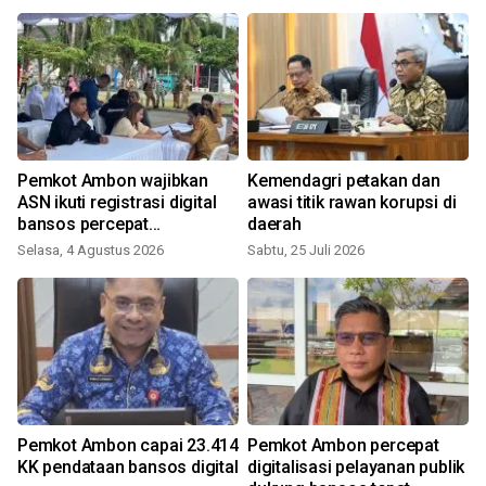
Pemkot Ambon wajibkan
Kemendagri petakan dan
ASN ikuti registrasi digital
awasi titik rawan korupsi di
bansos percepat
daerah
penyusunan basis data
Selasa, 4 Agustus 2026
Sabtu, 25 Juli 2026
K
Pemkot Ambon capai 23.414
Pemkot Ambon percepat
KK pendataan bansos digital
digitalisasi pelayanan publik