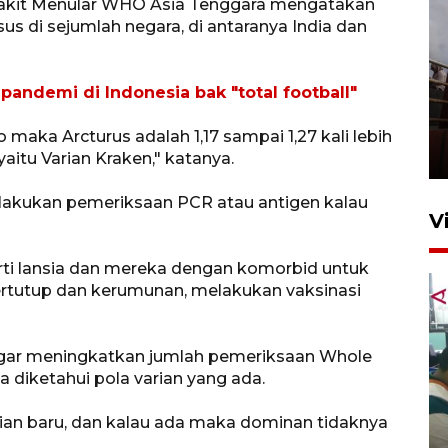
yakit Menular WHO Asia Tenggara mengatakan
s di sejumlah negara, di antaranya India dan
pandemi di Indonesia bak "total football"
Unjuk rasa protes penataan
Pasar Higienis
 maka Arcturus adalah 1,17 sampai 1,27 kali lebih
5 Mei 2026 05:32
aitu Varian Kraken," katanya.
lakukan pemeriksaan PCR atau antigen kalau
V
ti lansia dan mereka dengan komorbid untuk
 tertutup dan kerumunan, melakukan vaksinasi
agar meningkatkan jumlah pemeriksaan Whole
diketahui pola varian yang ada.
Ambon ajak semua pihak buka
ian baru, dan kalau ada maka dominan tidaknya
ruang pada anak di lembaga