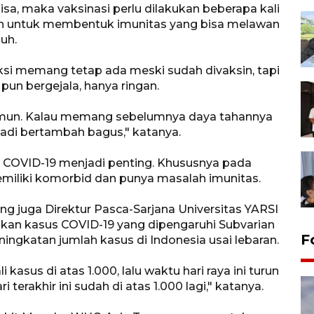
isa, maka vaksinasi perlu dilakukan beberapa kali
sin untuk membentuk imunitas yang bisa melawan
uh.
si memang tetap ada meski sudah divaksin, tapi
un bergejala, hanya ringan.
a imun. Kalau memang sebelumnya daya tahannya
adi bertambah bagus," katanya.
in COVID-19 menjadi penting. Khususnya pada
memiliki komorbid dan punya masalah imunitas.
ng juga Direktur Pasca-Sarjana Universitas YARSI
an kasus COVID-19 yang dipengaruhi Subvarian
F
ngkatan jumlah kasus di Indonesia usai lebaran.
kasus di atas 1.000, lalu waktu hari raya ini turun
terakhir ini sudah di atas 1.000 lagi," katanya.