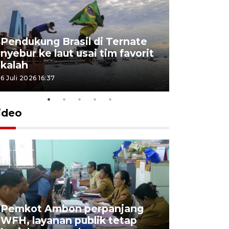
Pendukung Brasil di Ternate
nyebur ke laut usai tim favorit
kalah
6 Juli 2026 16:37
ideo
Pemkot Ambon perpanjang
WFH, layanan publik tetap
Pemkot 