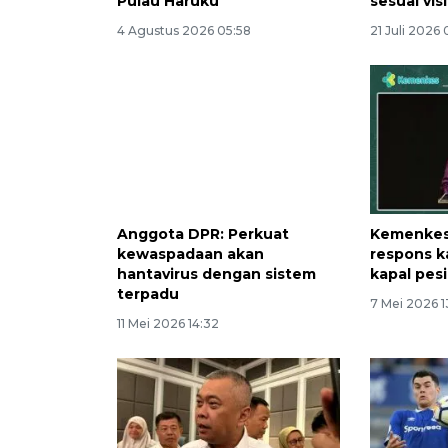
Pulau Haruku
sesuai vis
4 Agustus 2026 05:58
21 Juli 2026
Anggota DPR: Perkuat
Kemenkes 
kewaspadaan akan
respons k
hantavirus dengan sistem
kapal pesi
terpadu
7 Mei 2026 1
11 Mei 2026 14:32