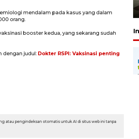
pembinaan
23 Juli 2026 14:28
idemiologi mendalam pada kasus yang dalam
.000 orang.
I
aksinasi booster kedua, yang sekarang sudah
m dengan judul:
Dokter RSPI: Vaksinasi penting
g atau pengindeksan otomatis untuk AI di situs web ini tanpa