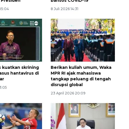
i Presiden
bansos COVID-19
 05:04
8 Juli 2026 14:31
kuatkan skrining
Berikan kuliah umum, Waka
asus hantavirus di
MPR RI ajak mahasiswa
ar
tangkap peluang di tengah
disrupsi global
3:05
23 April 2026 20:09