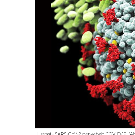
Ilustrasi - SARS-CoV-2 penyebab COVID-19. (