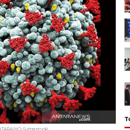
T
ANTARA/HO-Sutterstock).