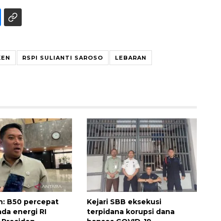
KEN
RSPI SULIANTI SAROSO
LEBARAN
Memberantas kejahatan
jalanan Jakarta
2026-08-05 18:00:00
: B50 percepat
Kejari SBB eksekusi
a energi RI
terpidana korupsi dana