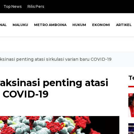
Top News
Rilis Pers
NAL
MALUKU
METRO AMBOINA
HUKUM
EKONOMI
ARTIKEL
sinasi penting atasi sirkulasi varian baru COVID-19
T
aksinasi penting atasi
u COVID-19