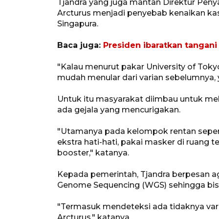
Tjandra yang juga mantan Direktur Pen
Arcturus menjadi penyebab kenaikan kasu
Singapura.
Baca juga:
Presiden ibaratkan tangani 
"Kalau menurut pakar University of Tokyo
mudah menular dari varian sebelumnya, y
Untuk itu masyarakat diimbau untuk me
ada gejala yang mencurigakan.
"Utamanya pada kelompok rentan seper
ekstra hati-hati, pakai masker di ruang
booster," katanya.
Kepada pemerintah, Tjandra berpesan 
Genome Sequencing (WGS) sehingga bisa 
"Termasuk mendeteksi ada tidaknya var
Arcturus," katanya.