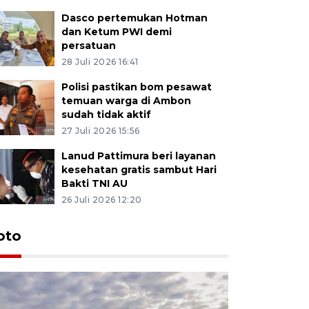
Dasco pertemukan Hotman
dan Ketum PWI demi
persatuan
28 Juli 2026 16:41
Polisi pastikan bom pesawat
temuan warga di Ambon
sudah tidak aktif
27 Juli 2026 15:56
Lanud Pattimura beri layanan
kesehatan gratis sambut Hari
Bakti TNI AU
26 Juli 2026 12:20
Euforia s
oto
Ternate
4 Juli 2026 11:1