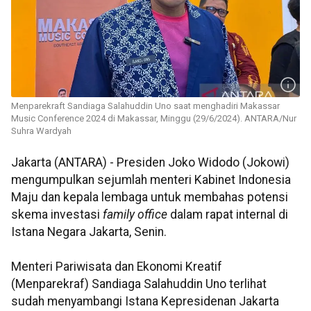
Menparekraft Sandiaga Salahuddin Uno saat menghadiri Makassar
Music Conference 2024 di Makassar, Minggu (29/6/2024). ANTARA/Nur
Suhra Wardyah
Jakarta (ANTARA) - Presiden Joko Widodo (Jokowi)
mengumpulkan sejumlah menteri Kabinet Indonesia
Maju dan kepala lembaga untuk membahas potensi
skema investasi
family office
dalam rapat internal di
Istana Negara Jakarta, Senin.
Menteri Pariwisata dan Ekonomi Kreatif
(Menparekraf) Sandiaga Salahuddin Uno terlihat
sudah menyambangi Istana Kepresidenan Jakarta