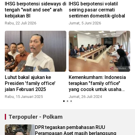
IHSG berpotensi sideways di
IHSG berpotensi volatil
tengah "wait and see" arah
seiring pasar cermati
kebijakan BI
sentimen domestik-global
Rabu, 22 Juli 2026
Jumat, 5 Juni 2026
J
Luhut bakal ajukan ke
Kemenkumham: Indonesia
n
Presiden 'family office'
terapkan "family office"
jalan Februari 2025
yang cocok untuk usaha
sosial
Rabu, 15 Januari 2025
Jumat, 26 Juli 2024
Terpopuler - Polkam
DPR tegaskan pembahasan RUU
Perampasan Aset masih berlangsung