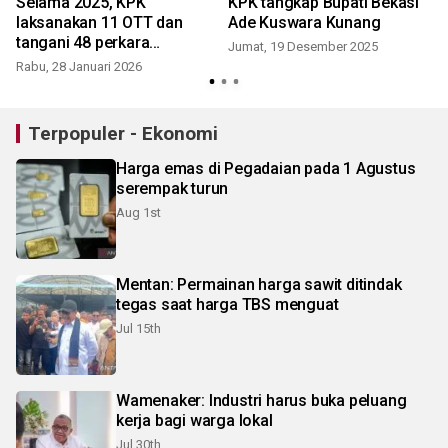
Selama 2025, KPK
KPK tangkap Bupati Bekasi
laksanakan 11 OTT dan
Ade Kuswara Kunang
tangani 48 perkara
Jumat, 19 Desember 2025
gratifikasi
Rabu, 28 Januari 2026
Terpopuler - Ekonomi
Harga emas di Pegadaian pada 1 Agustus
serempak turun
Aug 1st
Mentan: Permainan harga sawit ditindak
tegas saat harga TBS menguat
Jul 15th
Wamenaker: Industri harus buka peluang
kerja bagi warga lokal
Jul 30th