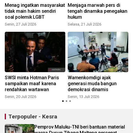
Menag ingatkan masyarakat
Menjaga marwah pers di
tidak main hakim sendiri
tengah dinamika penegakan
soal polemik LGBT
hukum
S
Senin, 27 Juli 2026
Selasa, 21 Juli 2026
h
SWSI minta Hotman Paris
Wamenkomdigi ajak
sampaikan maaf karena
generasi muda bangun
rendahkan wartawan
demokrasi dinamis
Senin, 20 Juli 2026
Senin, 13 Juli 2026
J
Terpopuler - Kesra
Pemprov Maluku-TNI beri bantuan material
warga Dusun Tibang Malteng percepat