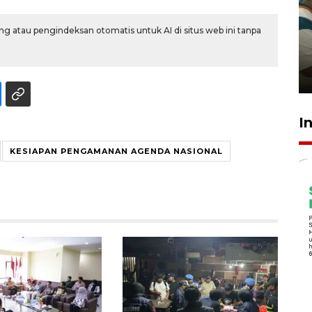
Ambon ajak semua pihak buka
g atau pengindeksan otomatis untuk AI di situs web ini tanpa
ruang pada anak di lembaga
pembinaan
23 Juli 2026 14:28
I
KESIAPAN PENGAMANAN AGENDA NASIONAL