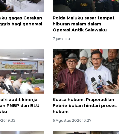
uku gagas Gerakan
Polda Maluku sasar tempat
ggris bagi generasi
hiburan malam dalam
Operasi Antik Salawaku
7 jam lalu
lri audit kinerja
Kuasa hukum: Praperadilan
aan PNBP dan BLU
Febrie bukan hindari proses
Awas penipuan berbasis AI
uku
hukum
2026-08-07 13:45:00
026 19:32
6 Agustus 2026 13:27