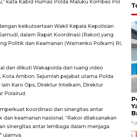
u,” kata Kabid Humas Polda Maluku Kombes Pol
T
dengan keikutsertaan Wakil Kepala Kepolisian
Samudi, dalam Rapat Koordinasi (Rakor) yang
dang Politik dan Keamanan (Wamenko Polkam) RI,
al dan diikuti Wakapolda dari ruang video
i, Kota Ambon. Sejumlah pejabat utama Polda
 lain Karo Ops, Direktur Intelkam, Direktur
r Polairud.
P
Y
emperkuat koordinasi dan sinergitas antar
B
ik dan keamanan nasional. “Rakor dilaksanakan
7 j
an sinergitas antar lembaga dalam menjaga
" ujarnya.