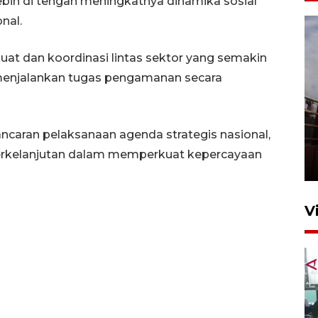
ebih di tengah meningkatnya dinamika sosial
nal.
uat dan koordinasi lintas sektor yang semakin
menjalankan tugas pengamanan secara
Unjuk rasa protes penataan
ncaran pelaksanaan agenda strategis nasional,
Pasar Higienis
 berkelanjutan dalam memperkuat kepercayaan
5 Mei 2026 05:32
V