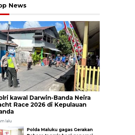
op News
olri kawal Darwin-Banda Neira
acht Race 2026 di Kepulauan
anda
am lalu
Polda Maluku gagas Gerakan