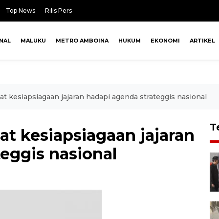
Top News
Rilis Pers
NAL
MALUKU
METRO AMBOINA
HUKUM
EKONOMI
ARTIKEL
t kesiapsiagaan jajaran hadapi agenda strateggis nasional
T
t kesiapsiagaan jajaran
eggis nasional