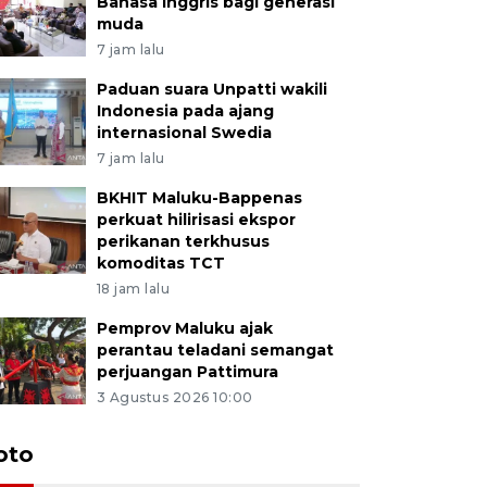
Bahasa Inggris bagi generasi
muda
7 jam lalu
Paduan suara Unpatti wakili
Indonesia pada ajang
internasional Swedia
7 jam lalu
BKHIT Maluku-Bappenas
perkuat hilirisasi ekspor
perikanan terkhusus
komoditas TCT
18 jam lalu
Pemprov Maluku ajak
perantau teladani semangat
perjuangan Pattimura
3 Agustus 2026 10:00
Euforia s
oto
Ternate