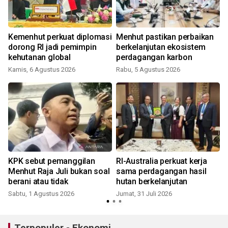
Kemenhut perkuat diplomasi
Menhut pastikan perbaikan
dorong RI jadi pemimpin
berkelanjutan ekosistem
kehutanan global
perdagangan karbon
Kamis, 6 Agustus 2026
Rabu, 5 Agustus 2026
R
KPK sebut pemanggilan
RI-Australia perkuat kerja
Menhut Raja Juli bukan soal
sama perdagangan hasil
berani atau tidak
hutan berkelanjutan
Sabtu, 1 Agustus 2026
Jumat, 31 Juli 2026
J
Terpopuler - Ekonomi