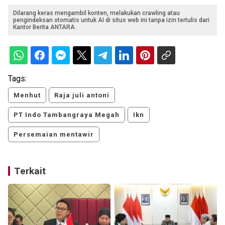
Dilarang keras mengambil konten, melakukan crawling atau
pengindeksan otomatis untuk AI di situs web ini tanpa izin tertulis dari
Kantor Berita ANTARA.
Tags:
Menhut
Raja juli antoni
PT Indo Tambangraya Megah
Ikn
Persemaian mentawir
Terkait