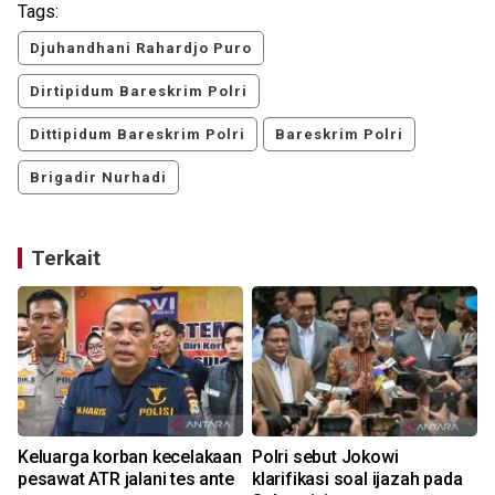
Tags:
Djuhandhani Rahardjo Puro
Dirtipidum Bareskrim Polri
Dittipidum Bareskrim Polri
Bareskrim Polri
Brigadir Nurhadi
Terkait
Keluarga korban kecelakaan
Polri sebut Jokowi
Pol
pesawat ATR jalani tes ante
klarifikasi soal ijazah pada