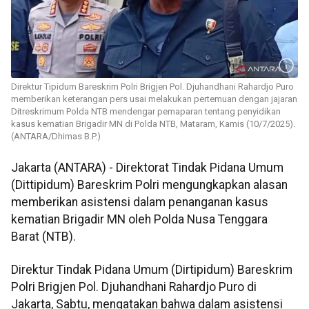
Direktur Tipidum Bareskrim Polri Brigjen Pol. Djuhandhani Rahardjo Puro
memberikan keterangan pers usai melakukan pertemuan dengan jajaran
Ditreskrimum Polda NTB mendengar pemaparan tentang penyidikan
kasus kematian Brigadir MN di Polda NTB, Mataram, Kamis (10/7/2025).
(ANTARA/Dhimas B.P.)
Jakarta (ANTARA) - Direktorat Tindak Pidana Umum
(Dittipidum) Bareskrim Polri mengungkapkan alasan
memberikan asistensi dalam penanganan kasus
kematian Brigadir MN oleh Polda Nusa Tenggara
Barat (NTB).
Direktur Tindak Pidana Umum (Dirtipidum) Bareskrim
Polri Brigjen Pol. Djuhandhani Rahardjo Puro di
Jakarta, Sabtu, mengatakan bahwa dalam asistensi