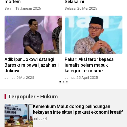
mortem
Selasa ini
Senin, 19 Januari 2026
Selasa, 20 Mei 2025
S
Adik ipar Jokowi datangi
Pakar: Aksi teror kepada
Po
Bareskrim bawa ijazah asli
jurnalis belum masuk
Jokowi
kategori terorisme
R
Jumat, 9 Mei 2025
Jumat, 25 April 2025
Terpopuler - Hukum
Kemenkum Malut dorong pelindungan
kekayaan intelektual perkuat ekonomi kreatif
Jul 22nd