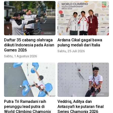
Daftar 35 cabang olahraga
Ardana Cikal gagal bawa
diikuti Indonesia pada Asian
pulang medali dari Italia
Games 2026
Sabtu, 25 Juli 2026
Sabtu, 1 Agustus 2026
J
Putra Tri Ramadani raih
Veddriq, Aditya dan
perunggu lead putra di
Antasyafi ke putaran final
World Climbing Chamonix
Series Chamonix 2026