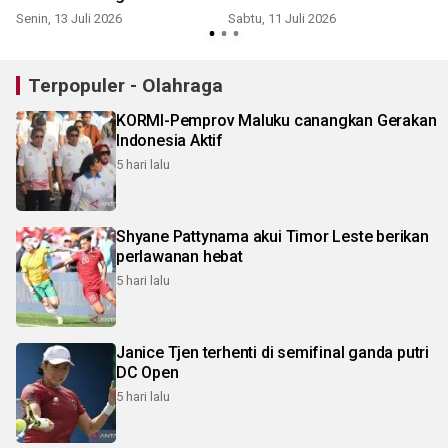
Senin, 13 Juli 2026
Sabtu, 11 Juli 2026
S
Terpopuler - Olahraga
KORMI-Pemprov Maluku canangkan Gerakan
Indonesia Aktif
5 hari lalu
Shyane Pattynama akui Timor Leste berikan
perlawanan hebat
5 hari lalu
Janice Tjen terhenti di semifinal ganda putri
DC Open
5 hari lalu