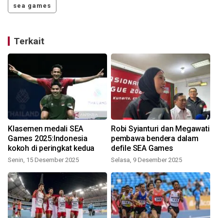
sea games
Terkait
Klasemen medali SEA
Robi Syianturi dan Megawati
Games 2025:Indonesia
pembawa bendera dalam
kokoh di peringkat kedua
defile SEA Games
Senin, 15 Desember 2025
Selasa, 9 Desember 2025
S