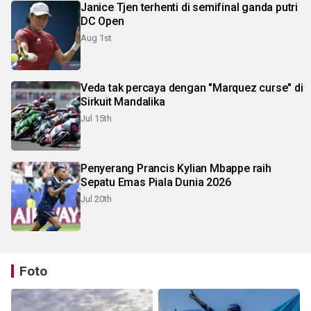
Janice Tjen terhenti di semifinal ganda putri
DC Open
Aug 1st
Veda tak percaya dengan "Marquez curse" di
Sirkuit Mandalika
Jul 15th
Penyerang Prancis Kylian Mbappe raih
Sepatu Emas Piala Dunia 2026
Jul 20th
Foto