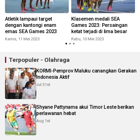
Atletik lampaui target
Klasemen medali SEA
dengan kantongi enam
Games 2023: Persaingan
emas SEA Games 2023
ketat terjadi di lima besar
Kamis, 11 Mei 2023
Rabu, 10 Mei 2023
J
Terpopuler - Olahraga
KORMI-Pemprov Maluku canangkan Gerakan
Indonesia Aktif
Jul 31st
Shyane Pattynama akui Timor Leste berikan
perlawanan hebat
Aug 1st