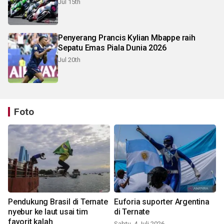
Jul 15th
Penyerang Prancis Kylian Mbappe raih
Sepatu Emas Piala Dunia 2026
Jul 20th
Foto
Pendukung Brasil di Ternate
Euforia suporter Argentina
nyebur ke laut usai tim
di Ternate
favorit kalah
Sabtu, 4 Juli 2026