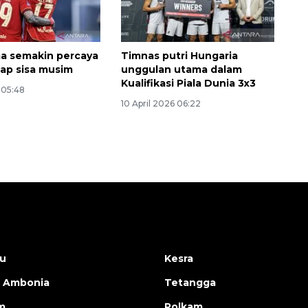
ma semakin percaya
Timnas putri Hungaria
tap sisa musim
unggulan utama dalam
Kualifikasi Piala Dunia 3x3
6 05:48
10 April 2026 06:22
u
Kesra
 Ambonia
Tetangga
m
Polkam