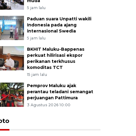
muda
5 jam lalu
Paduan suara Unpatti wakili
Indonesia pada ajang
internasional Swedia
5 jam lalu
BKHIT Maluku-Bappenas
perkuat hilirisasi ekspor
perikanan terkhusus
komoditas TCT
15 jam lalu
Pemprov Maluku ajak
perantau teladani semangat
perjuangan Pattimura
3 Agustus 2026 10:00
Euforia s
oto
Ternate
4 Juli 2026 11:1