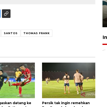
Ambon ajak semua pihak buka
ruang pada anak di lembaga
pembinaan
23 Juli 2026 14:28
SANTOS
THOMAS FRANK
I
egaskan datang ke
Persik tak ingin remehkan