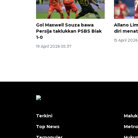
Gol Maxwell Souza bawa
Allano Li
Persija taklukkan PSBS Biak
diri mena
1-0
15 April 202
19 April 2026 05:37
Terkini
Maluk
Top News
Metro
Terpopuler
Huku