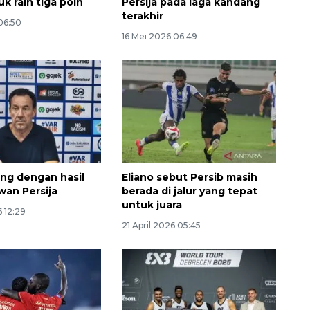
uk raih tiga poin
Persija pada laga kandang
terakhir
06:50
16 Mei 2026 06:49
ng dengan hasil
Eliano sebut Persib masih
wan Persija
berada di jalur yang tepat
untuk juara
6 12:29
21 April 2026 05:45
Awas penipuan berbasis AI
2026-08-07 13:45:00