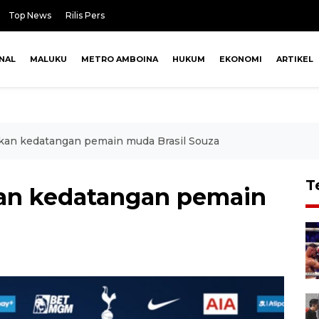
Top News
Rilis Pers
NAL
MALUKU
METRO AMBOINA
HUKUM
EKONOMI
ARTIKEL
n kedatangan pemain muda Brasil Souza
T
n kedatangan pemain