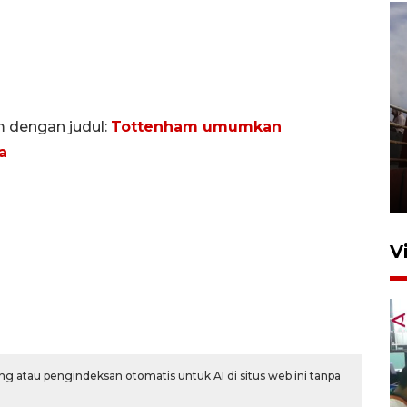
m dengan judul:
Tottenham umumkan
Unjuk rasa protes penataan
a
Pasar Higienis
5 Mei 2026 05:32
V
g atau pengindeksan otomatis untuk AI di situs web ini tanpa