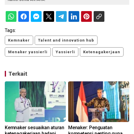
Tags:
Kemnaker
Talent and innovation hub
Menaker yassierli
Yassierli
Ketenagakerjaan
Terkait
Kemnaker sesuaikan aturan
Menaker: Penguatan
l
ketenagakerjaan hadapi
kompetensi penting guna