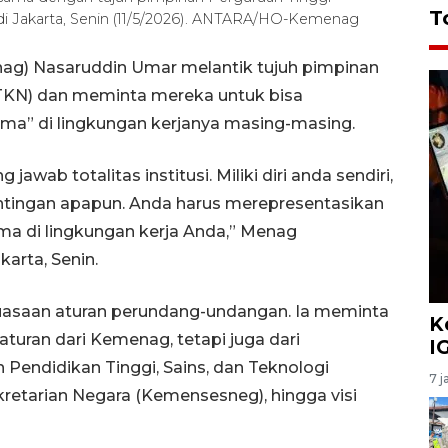
T
di Jakarta, Senin (11/5/2026). ANTARA/HO-Kemenag
ag) Nasaruddin Umar melantik tujuh pimpinan
TKN) dan meminta mereka untuk bisa
ma” di lingkungan kerjanya masing-masing.
wab totalitas institusi. Miliki diri anda sendiri,
pentingan apapun. Anda harus merepresentasikan
a di lingkungan kerja Anda,” Menag
arta, Senin.
asaan aturan perundang-undangan. Ia meminta
K
uran dari Kemenag, tetapi juga dari
I
 Pendidikan Tinggi, Sains, dan Teknologi
7 j
kretarian Negara (Kemensesneg), hingga visi