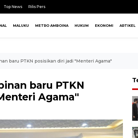
Top News
Rilis Pers
NAL
MALUKU
METRO AMBOINA
HUKUM
EKONOMI
ARTIKEL
an baru PTKN posisikan diri jadi "Menteri Agama"
T
pinan baru PTKN
 "Menteri Agama"