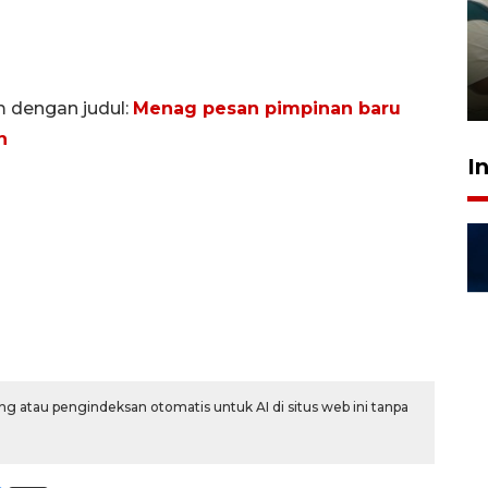
Ambon ajak semua pihak buka
ruang pada anak di lembaga
pembinaan
23 Juli 2026 14:28
m dengan judul:
Menag pesan pimpinan baru
n
I
g atau pengindeksan otomatis untuk AI di situs web ini tanpa