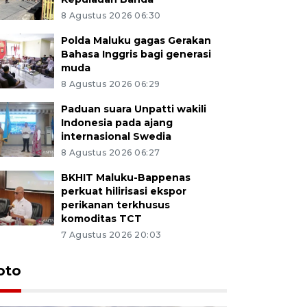
8 Agustus 2026 06:30
Polda Maluku gagas Gerakan
Bahasa Inggris bagi generasi
muda
8 Agustus 2026 06:29
Paduan suara Unpatti wakili
Indonesia pada ajang
internasional Swedia
8 Agustus 2026 06:27
BKHIT Maluku-Bappenas
perkuat hilirisasi ekspor
perikanan terkhusus
komoditas TCT
7 Agustus 2026 20:03
Euforia s
oto
Ternate
4 Juli 2026 11:1