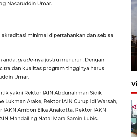
enag Nasaruddin Umar.
 akreditasi minimal dipertahankan dan sebisa
Unjuk rasa protes penataan
Pasar Higienis
n anda,
grade
-nya justru menurun. Dengan
5 Mei 2026 05:32
itra dan kualitas program tingginya harus
uddin Umar.
V
tik yakni Rektor IAIN Abdurrahman Sidik
ne Lukman Arake, Rektor IAIN Curup Idi Warsah,
or IAKN Ambon Elka Anakotta, Rektor IAKN
AIN Mandailing Natal Mara Samin Lubis.