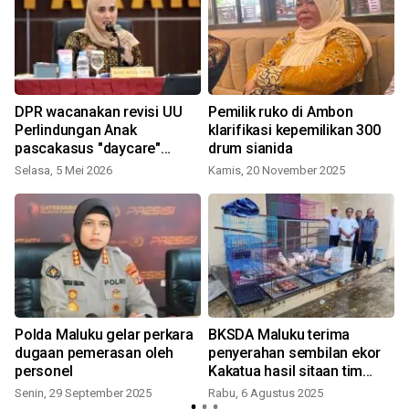
DPR wacanakan revisi UU
Pemilik ruko di Ambon
Perlindungan Anak
klarifikasi kepemilikan 300
pascakasus "daycare"
drum sianida
Yogya
Selasa, 5 Mei 2026
Kamis, 20 November 2025
Polda Maluku gelar perkara
BKSDA Maluku terima
dugaan pemerasan oleh
penyerahan sembilan ekor
personel
Kakatua hasil sitaan tim
gabungan
Senin, 29 September 2025
Rabu, 6 Agustus 2025
S