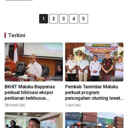
1
2
3
4
5
Terkini
BKHIT Maluku-Bappenas
Pemkab Tanimbar Maluku
perkuat hilirisasi ekspor
perkuat program
perikanan terkhusus
pencegahan stunting lewat
komoditas TCT
Genting 2026
58 menit lalu
1 jam lalu