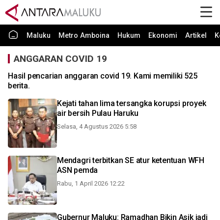
Maluku
Metro Amboina
Hukum
Ekonomi
Artikel
K
ANGGARAN COVID 19
Hasil pencarian anggaran covid 19. Kami memiliki 525
berita.
Kejati tahan lima tersangka korupsi proyek
air bersih Pulau Haruku
Selasa, 4 Agustus 2026 5:58
Mendagri terbitkan SE atur ketentuan WFH
ASN pemda
Rabu, 1 April 2026 12:22
Gubernur Maluku: Ramadhan Bikin Asik jadi