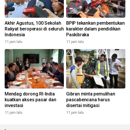
Akhir Agustus, 100 Sekolah
BPIP tekankan pembentukan
Rakyat beroperasi di seluruh
karakter dalam pendidikan
Indonesia
Paskibraka
11 jam lalu
11 jam lalu
Mendag dorong RI-India
Gibran minta pemulihan
kuatkan akses pasar dan
pascabencana harus
investasi
disertai mitigasi
11 jam lalu
11 jam lalu