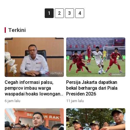
1
2
3
4
Terkini
Cegah informasi palsu,
Persija Jakarta dapatkan
pemprov imbau warga
bekal berharga dari Piala
waspadai hoaks lowongan
Presiden 2026
kerja Blok Masela
6 jam lalu
11 jam lalu