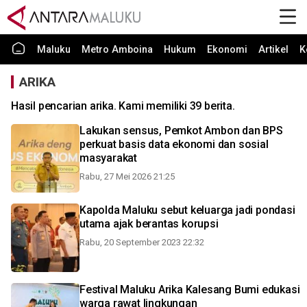
Maluku
Metro Amboina
Hukum
Ekonomi
Artikel
K
ARIKA
Hasil pencarian arika. Kami memiliki 39 berita.
Lakukan sensus, Pemkot Ambon dan BPS
perkuat basis data ekonomi dan sosial
masyarakat
Rabu, 27 Mei 2026 21:25
Kapolda Maluku sebut keluarga jadi pondasi
utama ajak berantas korupsi
Rabu, 20 September 2023 22:32
Festival Maluku Arika Kalesang Bumi edukasi
warga rawat lingkungan