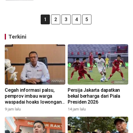
1
2
3
4
5
Terkini
Cegah informasi palsu,
Persija Jakarta dapatkan
pemprov imbau warga
bekal berharga dari Piala
waspadai hoaks lowongan
Presiden 2026
kerja Blok Masela
9 jam lalu
14 jam lalu