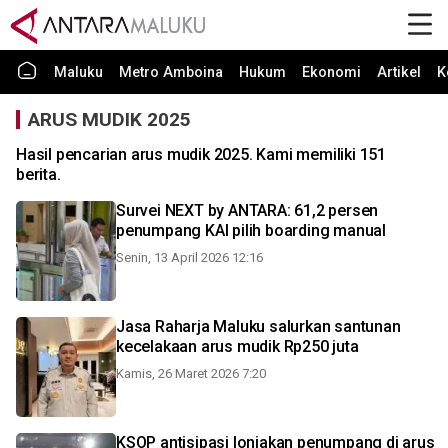
Maluku
Metro Amboina
Hukum
Ekonomi
Artikel
K
ARUS MUDIK 2025
Hasil pencarian arus mudik 2025. Kami memiliki 151
berita.
Survei NEXT by ANTARA: 61,2 persen
penumpang KAI pilih boarding manual
Senin, 13 April 2026 12:16
Jasa Raharja Maluku salurkan santunan
kecelakaan arus mudik Rp250 juta
Kamis, 26 Maret 2026 7:20
KSOP antisipasi lonjakan penumpang di arus