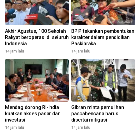
Akhir Agustus, 100 Sekolah
BPIP tekankan pembentukan
Rakyat beroperasi di seluruh
karakter dalam pendidikan
Indonesia
Paskibraka
14 jam lalu
14 jam lalu
Mendag dorong RI-India
Gibran minta pemulihan
kuatkan akses pasar dan
pascabencana harus
investasi
disertai mitigasi
14 jam lalu
14 jam lalu