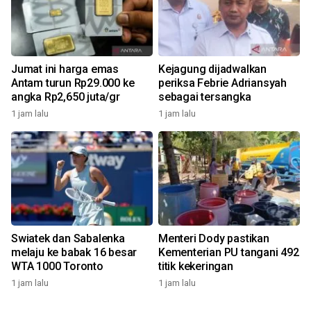
Jumat ini harga emas
Kejagung dijadwalkan
Antam turun Rp29.000 ke
periksa Febrie Adriansyah
angka Rp2,650 juta/gr
sebagai tersangka
1 jam lalu
1 jam lalu
Swiatek dan Sabalenka
Menteri Dody pastikan
melaju ke babak 16 besar
Kementerian PU tangani 492
WTA 1000 Toronto
titik kekeringan
1 jam lalu
1 jam lalu