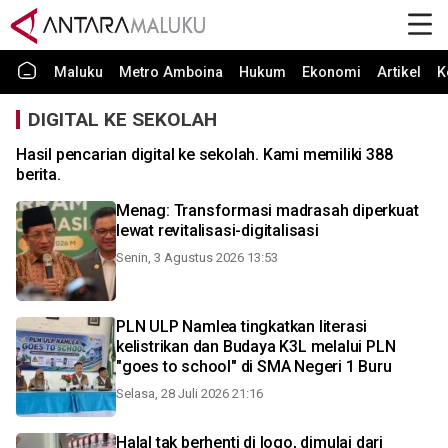
Maluku
Metro Amboina
Hukum
Ekonomi
Artikel
K
DIGITAL KE SEKOLAH
Hasil pencarian digital ke sekolah. Kami memiliki 388
berita.
Menag: Transformasi madrasah diperkuat
lewat revitalisasi-digitalisasi
Senin, 3 Agustus 2026 13:53
PLN ULP Namlea tingkatkan literasi
kelistrikan dan Budaya K3L melalui PLN
"goes to school" di SMA Negeri 1 Buru
Selasa, 28 Juli 2026 21:16
Halal tak berhenti di logo, dimulai dari