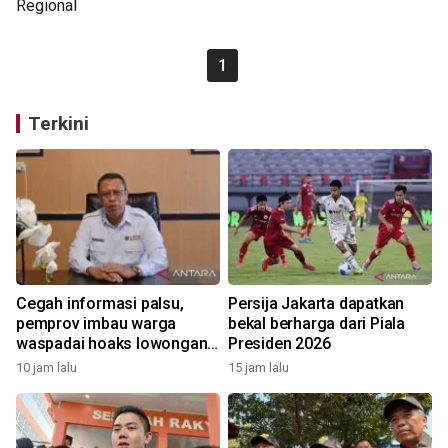
1
Terkini
Cegah informasi palsu,
Persija Jakarta dapatkan
pemprov imbau warga
bekal berharga dari Piala
waspadai hoaks lowongan
Presiden 2026
kerja Blok Masela
10 jam lalu
15 jam lalu