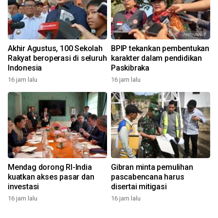
Akhir Agustus, 100 Sekolah
BPIP tekankan pembentukan
Rakyat beroperasi di seluruh
karakter dalam pendidikan
Indonesia
Paskibraka
16 jam lalu
16 jam lalu
Mendag dorong RI-India
Gibran minta pemulihan
kuatkan akses pasar dan
pascabencana harus
investasi
disertai mitigasi
16 jam lalu
16 jam lalu