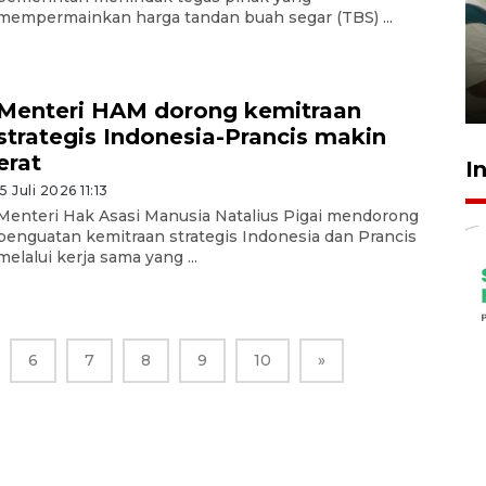
Ambon ajak semua pihak buka
mempermainkan harga tandan buah segar (TBS) ...
ruang pada anak di lembaga
pembinaan
23 Juli 2026 14:28
Menteri HAM dorong kemitraan
strategis Indonesia-Prancis makin
erat
I
15 Juli 2026 11:13
Menteri Hak Asasi Manusia Natalius Pigai mendorong
penguatan kemitraan strategis Indonesia dan Prancis
melalui kerja sama yang ...
6
7
8
9
10
»