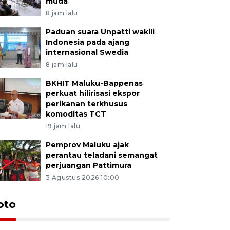
muda
8 jam lalu
Paduan suara Unpatti wakili
Indonesia pada ajang
internasional Swedia
8 jam lalu
BKHIT Maluku-Bappenas
perkuat hilirisasi ekspor
perikanan terkhusus
komoditas TCT
19 jam lalu
Pemprov Maluku ajak
perantau teladani semangat
perjuangan Pattimura
3 Agustus 2026 10:00
Euforia s
oto
Ternate
4 Juli 2026 11:1