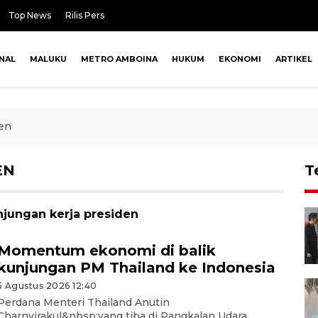
Top News
Rilis Pers
NAL
MALUKU
METRO AMBOINA
HUKUM
EKONOMI
ARTIKEL
den
EN
T
njungan kerja presiden
Momentum ekonomi di balik
kunjungan PM Thailand ke Indonesia
5 Agustus 2026 12:40
Perdana Menteri Thailand Anutin
Charnvirakul&nbsp;yang tiba di Pangkalan Udara