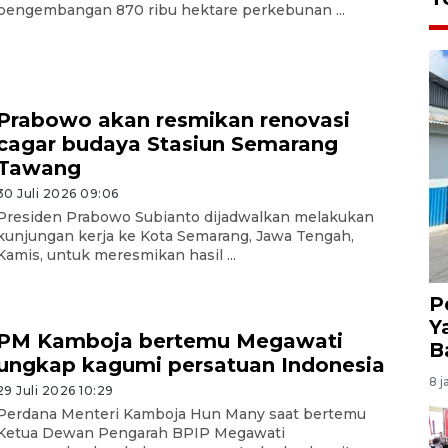
pengembangan 870 ribu hektare perkebunan ...
Prabowo akan resmikan renovasi
cagar budaya Stasiun Semarang
Tawang
30 Juli 2026 09:06
Presiden Prabowo Subianto dijadwalkan melakukan
kunjungan kerja ke Kota Semarang, Jawa Tengah,
Kamis, untuk meresmikan hasil ...
P
Y
PM Kamboja bertemu Megawati
B
ungkap kagumi persatuan Indonesia
8 j
29 Juli 2026 10:29
Perdana Menteri Kamboja Hun Many saat bertemu
Ketua Dewan Pengarah BPIP Megawati