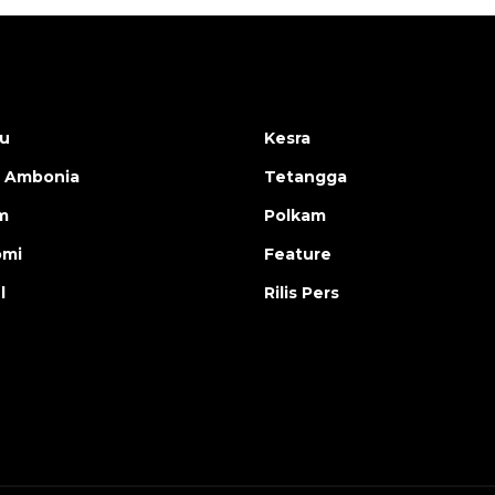
u
Kesra
 Ambonia
Tetangga
m
Polkam
omi
Feature
l
Rilis Pers