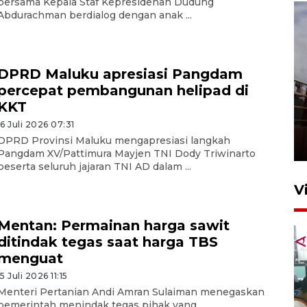
bersama Kepala Staf Kepresidenan Dudung
Abdurachman berdialog dengan anak ...
DPRD Maluku apresiasi Pangdam
percepat pembangunan helipad di
KKT
Unjuk rasa protes penataan
Pasar Higienis
16 Juli 2026 07:31
DPRD Provinsi Maluku mengapresiasi langkah
5 Mei 2026 05:32
Pangdam XV/Pattimura Mayjen TNI Dody Triwinarto
beserta seluruh jajaran TNI AD dalam ...
V
Mentan: Permainan harga sawit
ditindak tegas saat harga TBS
menguat
15 Juli 2026 11:15
Menteri Pertanian Andi Amran Sulaiman menegaskan
pemerintah menindak tegas pihak yang