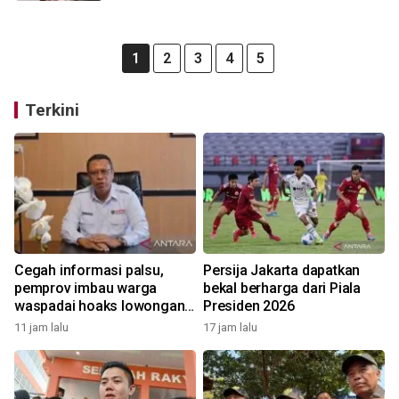
1
2
3
4
5
Terkini
Cegah informasi palsu,
Persija Jakarta dapatkan
pemprov imbau warga
bekal berharga dari Piala
waspadai hoaks lowongan
Presiden 2026
kerja Blok Masela
11 jam lalu
17 jam lalu