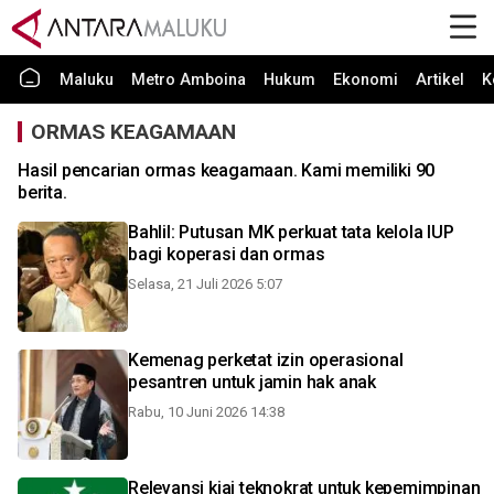
Maluku
Metro Amboina
Hukum
Ekonomi
Artikel
K
ORMAS KEAGAMAAN
Hasil pencarian ormas keagamaan. Kami memiliki 90
berita.
Bahlil: Putusan MK perkuat tata kelola IUP
bagi koperasi dan ormas
Selasa, 21 Juli 2026 5:07
Kemenag perketat izin operasional
pesantren untuk jamin hak anak
Rabu, 10 Juni 2026 14:38
Relevansi kiai teknokrat untuk kepemimpinan