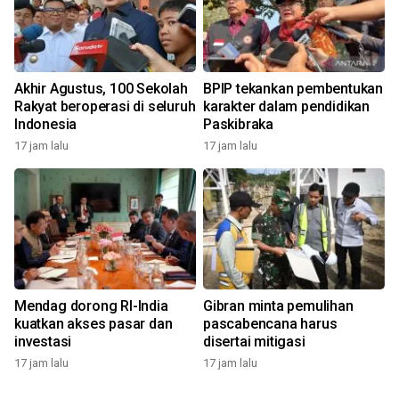
Akhir Agustus, 100 Sekolah
BPIP tekankan pembentukan
Rakyat beroperasi di seluruh
karakter dalam pendidikan
Indonesia
Paskibraka
17 jam lalu
17 jam lalu
Mendag dorong RI-India
Gibran minta pemulihan
kuatkan akses pasar dan
pascabencana harus
investasi
disertai mitigasi
17 jam lalu
17 jam lalu