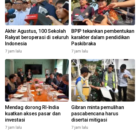
Akhir Agustus, 100 Sekolah
BPIP tekankan pembentukan
Rakyat beroperasi di seluruh
karakter dalam pendidikan
Indonesia
Paskibraka
7 jam lalu
7 jam lalu
Mendag dorong RI-India
Gibran minta pemulihan
kuatkan akses pasar dan
pascabencana harus
investasi
disertai mitigasi
7 jam lalu
7 jam lalu