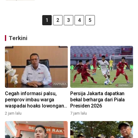
1
2
3
4
5
Terkini
Cegah informasi palsu,
Persija Jakarta dapatkan
pemprov imbau warga
bekal berharga dari Piala
waspadai hoaks lowongan
Presiden 2026
kerja Blok Masela
2 jam lalu
7 jam lalu