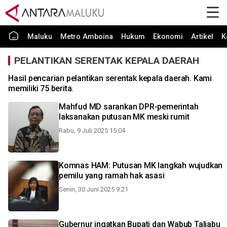
Maluku
Metro Amboina
Hukum
Ekonomi
Artikel
K
PELANTIKAN SERENTAK KEPALA DAERAH
Hasil pencarian pelantikan serentak kepala daerah. Kami
memiliki 75 berita.
Mahfud MD sarankan DPR-pemerintah
laksanakan putusan MK meski rumit
Rabu, 9 Juli 2025 15:04
Komnas HAM: Putusan MK langkah wujudkan
pemilu yang ramah hak asasi
Senin, 30 Juni 2025 9:21
Gubernur ingatkan Bupati dan Wabub Taliabu