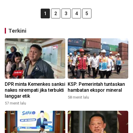
1
2
3
4
5
Terkini
DPR minta Kemenkes sanksi
KSP: Pemerintah tuntaskan
nakes nirempati jika terbukti
hambatan ekspor mineral
langgar etik
58 menit lalu
57 menit lalu