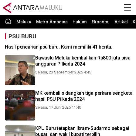
Maluku
Metro Amboina
Hukum
Ekonomi
Artikel
K
PSU BURU
Hasil pencarian psu buru. Kami memiliki 41 berita.
Bawaslu Maluku kembalikan Rp800 juta sisa
anggaran Pilkada 2024
Selasa, 23 September 2025 4:45
MK kembali sidangkan tiga perkara sengketa
hasil PSU Pilkada 2024
Selasa, 17 Juni 2025 11:40
KPU Buru tetapkan Ikram-Sudarmo sebagai
bupati dan wakil bupati terpilih