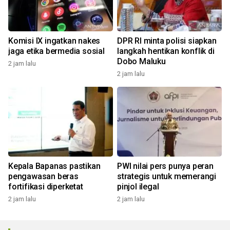
Komisi IX ingatkan nakes
DPR RI minta polisi siapkan
jaga etika bermedia sosial
langkah hentikan konflik di
Dobo Maluku
2 jam lalu
2 jam lalu
Kepala Bapanas pastikan
PWI nilai pers punya peran
pengawasan beras
strategis untuk memerangi
fortifikasi diperketat
pinjol ilegal
2 jam lalu
2 jam lalu