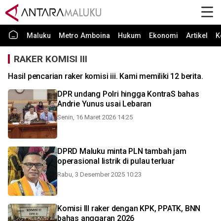
Maluku
Metro Amboina
Hukum
Ekonomi
Artikel
K
RAKER KOMISI III
Hasil pencarian raker komisi iii. Kami memiliki 12 berita.
DPR undang Polri hingga KontraS bahas
Andrie Yunus usai Lebaran
Senin, 16 Maret 2026 14:25
DPRD Maluku minta PLN tambah jam
operasional listrik di pulau terluar
Rabu, 3 Desember 2025 10:23
Komisi III raker dengan KPK, PPATK, BNN
bahas anggaran 2026