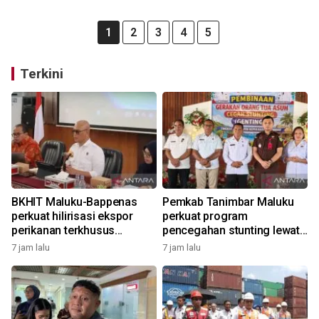
1
2
3
4
5
Terkini
BKHIT Maluku-Bappenas
Pemkab Tanimbar Maluku
perkuat hilirisasi ekspor
perkuat program
perikanan terkhusus
pencegahan stunting lewat
komoditas TCT
Genting 2026
7 jam lalu
7 jam lalu