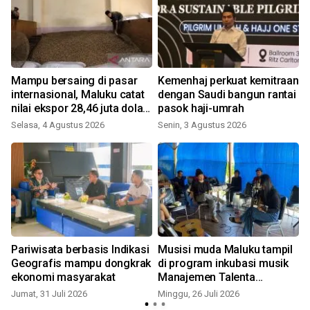
Mampu bersaing di pasar
Kemenhaj perkuat kemitraan
internasional, Maluku catat
dengan Saudi bangun rantai
nilai ekspor 28,46 juta dolar
pasok haji-umrah
R
n
AS di semester I 2026
Selasa, 4 Agustus 2026
Senin, 3 Agustus 2026
Pariwisata berbasis Indikasi
Musisi muda Maluku tampil
Geografis mampu dongkrak
di program inkubasi musik
ekonomi masyarakat
Manajemen Talenta
Nasional Lab
Jumat, 31 Juli 2026
Minggu, 26 Juli 2026
J