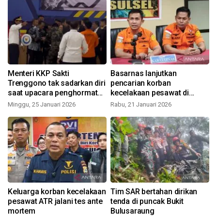
Menteri KKP Sakti
Basarnas lanjutkan
Trenggono tak sadarkan diri
pencarian korban
saat upacara penghormatan
kecelakaan pesawat di
korban kecelakaan pesawat
Bulusaraung
Minggu, 25 Januari 2026
Rabu, 21 Januari 2026
ATR
Keluarga korban kecelakaan
Tim SAR bertahan dirikan
pesawat ATR jalani tes ante
tenda di puncak Bukit
mortem
Bulusaraung