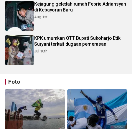
Kejagung geledah rumah Febrie Adriansyah
di Kebayoran Baru
Aug 1st
KPK umumkan OTT Bupati Sukoharjo Etik
Suryani terkait dugaan pemerasan
Jul 10th
Foto