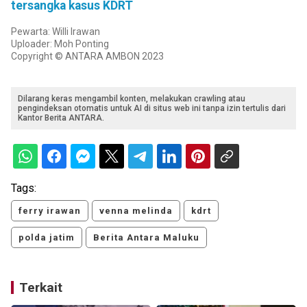
tersangka kasus KDRT
Pewarta: Willi Irawan
Uploader: Moh Ponting
Copyright © ANTARA AMBON 2023
Dilarang keras mengambil konten, melakukan crawling atau
pengindeksan otomatis untuk AI di situs web ini tanpa izin tertulis dari
Kantor Berita ANTARA.
Tags:
ferry irawan
venna melinda
kdrt
polda jatim
Berita Antara Maluku
Terkait