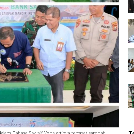
T
alam Bahasa Sawai/Weda artinya tempat sampah