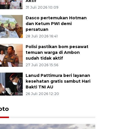
Aktif
31 Juli 2026 10:09
Dasco pertemukan Hotman
dan Ketum PWI demi
persatuan
28 Juli 2026 16:41
Polisi pastikan bom pesawat
temuan warga di Ambon
sudah tidak aktif
27 Juli 2026 15:56
Lanud Pattimura beri layanan
kesehatan gratis sambut Hari
Bakti TNI AU
26 Juli 2026 12:20
Euforia s
oto
Ternate
4 Juli 2026 11:1