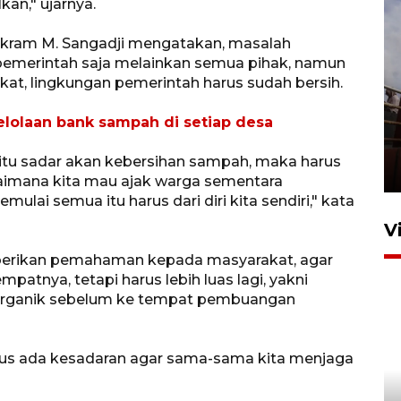
an," ujarnya.
 Ikram M. Sangadji mengatakan, masalah
pemerintah saja melainkan semua pihak, namun
t, lingkungan pemerintah harus sudah bersih.
olaan bank sampah di setiap desa
Unjuk rasa protes penataan
Pasar Higienis
t itu sadar akan kebersihan sampah, maka harus
5 Mei 2026 05:32
agaimana kita mau ajak warga sementara
mulai semua itu harus dari diri kita sendiri," kata
V
mberikan pemahaman kepada masyarakat, agar
tnya, tetapi harus lebih luas lagi, yakni
rganik sebelum ke tempat pembuangan
us ada kesadaran agar sama-sama kita menjaga
Ambon ajak semua pihak buka