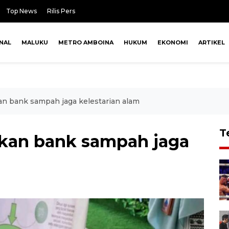
Top News
Rilis Pers
NAL
MALUKU
METRO AMBOINA
HUKUM
EKONOMI
ARTIKEL
n bank sampah jaga kelestarian alam
T
rkan bank sampah jaga