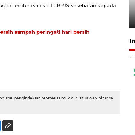
ruang pada anak di lembaga
i juga memberikan kartu BPJS kesehatan kepada
pembinaan
23 Juli 2026 14:28
rsih sampah peringati hari bersih
I
g atau pengindeksan otomatis untuk AI di situs web ini tanpa