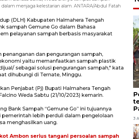
 dalam menjaga kelestarian alam. ANTARA/Abdul Fatah
Hidup (DLH) Kabupaten Halmahera Tengah
bank sampah Gemune Go dalam Bahasa
tem pelayanan sampah berbasis masyarakat
tan penanganan dan pengurangan sampah,
konomi yaitu memanfaatkan sampah plastik
dijual/ sebagai solusi pengurangan sampah," kata
at dihubungi di Ternate, Minggu.
an Penjabat (Pj) Bupati Halmahera Tengah
P
Falcino Weda Sabtu (21/10/2023) kemarin.
t
P
ing Bank Sampah “Gemune Go” ini tujuannya
emerintah lebih perduli dalam pengelolaan
3 
sa menghasilkan uang.
ot Ambon serius tangani persoalan sampah