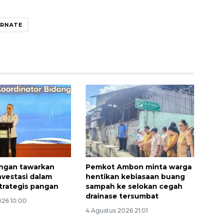
RNATE
Awas penipuan berbasis AI
ngan tawarkan
Pemkot Ambon minta warga
2026-08-07 13:45:00
nvestasi dalam
hentikan kebiasaan buang
trategis pangan
sampah ke selokan cegah
drainase tersumbat
026 10:00
4 Agustus 2026 21:01