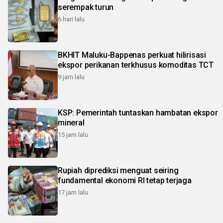
serempak turun
6 hari lalu
BKHIT Maluku-Bappenas perkuat hilirisasi
ekspor perikanan terkhusus komoditas TCT
9 jam lalu
KSP: Pemerintah tuntaskan hambatan ekspor
mineral
15 jam lalu
Rupiah diprediksi menguat seiring
fundamental ekonomi RI tetap terjaga
17 jam lalu