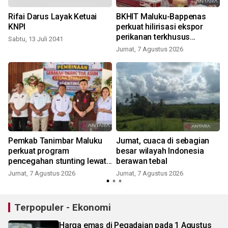
Rifai Darus Layak Ketuai
BKHIT Maluku-Bappenas
KNPI
perkuat hilirisasi ekspor
n
perikanan terkhusus
Sabtu, 13 Juli 2041
komoditas TCT
Jumat, 7 Agustus 2026
Pemkab Tanimbar Maluku
Jumat, cuaca di sebagian
perkuat program
besar wilayah Indonesia
pencegahan stunting lewat
berawan tebal
Genting 2026
Jumat, 7 Agustus 2026
Jumat, 7 Agustus 2026
Terpopuler - Ekonomi
Harga emas di Pegadaian pada 1 Agustus