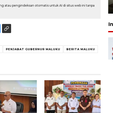
pembinaan
g atau pengindeksan otomatis untuk AI di situs web ini tanpa
23 Juli 2026 14:28
I
PENJABAT GUBERNUR MALUKU
BERITA MALUKU