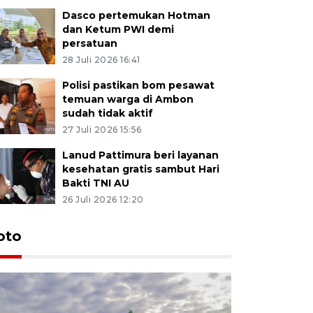
Dasco pertemukan Hotman
dan Ketum PWI demi
persatuan
28 Juli 2026 16:41
Polisi pastikan bom pesawat
temuan warga di Ambon
sudah tidak aktif
27 Juli 2026 15:56
Lanud Pattimura beri layanan
kesehatan gratis sambut Hari
Bakti TNI AU
26 Juli 2026 12:20
Euforia s
oto
Ternate
4 Juli 2026 11:1