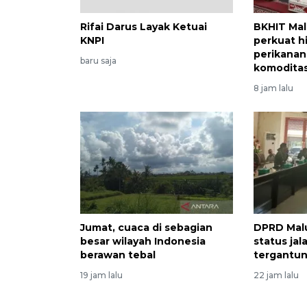
Rifai Darus Layak Ketuai
BKHIT Ma
KNPI
perkuat hi
perikanan
baru saja
komodita
8 jam lalu
Jumat, cuaca di sebagian
DPRD Mal
besar wilayah Indonesia
status ja
berawan tebal
tergantu
19 jam lalu
22 jam lalu