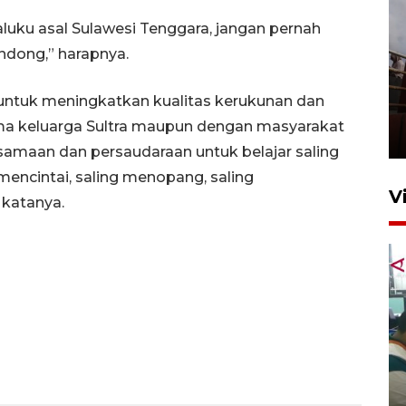
luku asal Sulawesi Tenggara, jangan pernah
andong,” harapnya.
Unjuk rasa protes penataan
ak untuk meningkatkan kualitas kerukunan dan
Pasar Higienis
ma keluarga Sultra maupun dengan masyarakat
5 Mei 2026 05:32
ersamaan dan persaudaraan untuk belajar saling
encintai, saling menopang, saling
V
katanya.
Ambon ajak semua pihak buka
ruang pada anak di lembaga