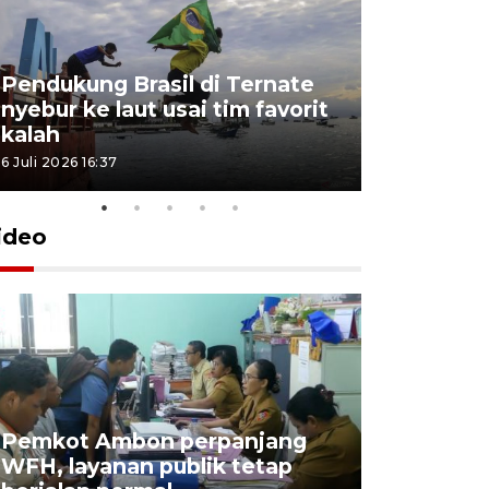
Pendukung Brasil di Ternate
nyebur ke laut usai tim favorit
kalah
6 Juli 2026 16:37
ideo
Pemkot Ambon perpanjang
WFH, layanan publik tetap
Pemkot 