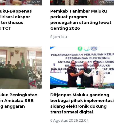
luku-Bappenas
Pemkab Tanimbar Maluku
lirisasi ekspor
perkuat program
 terkhusus
pencegahan stunting lewat
s TCT
Genting 2026
8 jam lalu
Ekonomi triwulan II-2026
tumbuh 5,29 persen
2026-08-06 18:45:00
uku: Peningkatan
Ditjenpas Maluku gandeng
lan Ambalau SBB
berbagai pihak implementasi
ng anggaran
sidang elektronik dukung
transformasi digital
6 Agustus 2026 22:04