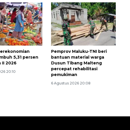
perekonomian
Pemprov Maluku-TNI beri
mbuh 5,31 persen
bantuan material warga
n II 2026
Dusun Tibang Malteng
percepat rehabilitasi
026 20:10
pemukiman
6 Agustus 2026 20:08